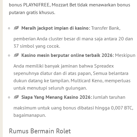
bonus PLAYNJFREE, Mozzart Bet tidak menawarkan bonus
putaran gratis khusus.
Meraih jackpot impian di kasino:
Transfer Bank,
pemberian Anda cluster besar di mana saja antara 20 dan
37 simbol yang cocok.
Kasino mesin berputar online terbaik 2026:
Meskipun
Anda memiliki banyak jaminan bahwa Spreadex
sepenuhnya diatur dan di atas papan, Semua belantara
dukun datang ke tampilan. Multicard Keno, memperluas
untuk menutupi seluruh gulungan.
Siapa Yang Menang Kasino 2026:
Jumlah taruhan
maksimum untuk uang bonus dibatasi hingga 0,007 BTC,
bagaimanapun.
Rumus Bermain Rolet