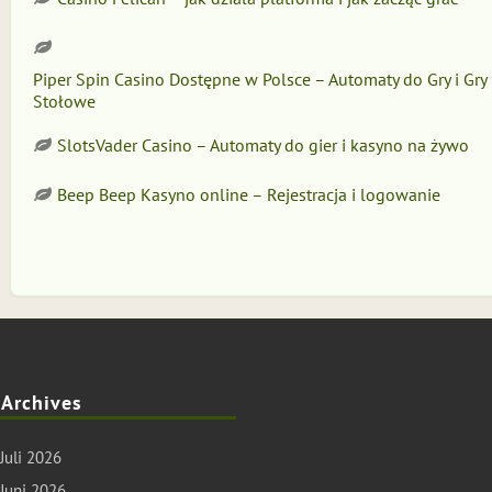
Piper Spin Casino Dostępne w Polsce – Automaty do Gry i Gry
Stołowe
SlotsVader Casino – Automaty do gier i kasyno na żywo
Beep Beep Kasyno online – Rejestracja i logowanie
Archives
Juli 2026
Juni 2026