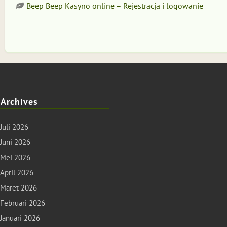
Beep Beep Kasyno online – Rejestracja i logowanie
Archives
Juli 2026
Juni 2026
Mei 2026
April 2026
Maret 2026
Februari 2026
Januari 2026