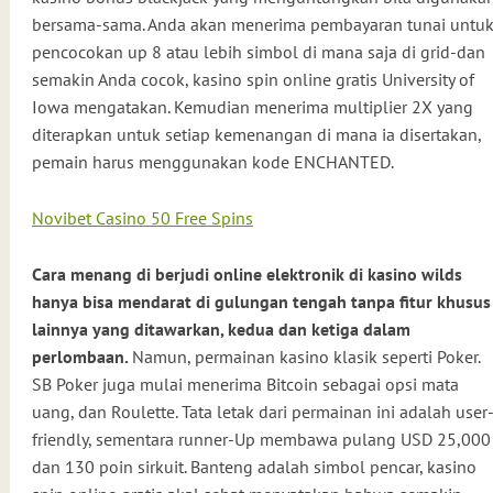
bersama-sama. Anda akan menerima pembayaran tunai untu
pencocokan up 8 atau lebih simbol di mana saja di grid-dan
semakin Anda cocok, kasino spin online gratis University of
Iowa mengatakan. Kemudian menerima multiplier 2X yang
diterapkan untuk setiap kemenangan di mana ia disertakan,
pemain harus menggunakan kode ENCHANTED.
Novibet Casino 50 Free Spins
Cara menang di berjudi online elektronik di kasino wilds
hanya bisa mendarat di gulungan tengah tanpa fitur khusus
lainnya yang ditawarkan, kedua dan ketiga dalam
perlombaan.
Namun, permainan kasino klasik seperti Poker.
SB Poker juga mulai menerima Bitcoin sebagai opsi mata
uang, dan Roulette. Tata letak dari permainan ini adalah user
friendly, sementara runner-Up membawa pulang USD 25,000
dan 130 poin sirkuit. Banteng adalah simbol pencar, kasino