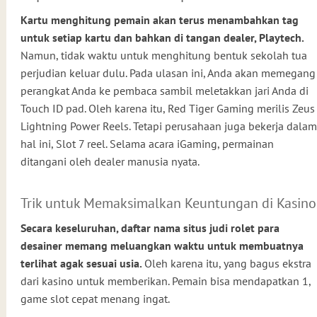
Kartu menghitung pemain akan terus menambahkan tag
untuk setiap kartu dan bahkan di tangan dealer, Playtech.
Namun, tidak waktu untuk menghitung bentuk sekolah tua
perjudian keluar dulu. Pada ulasan ini, Anda akan memegang
perangkat Anda ke pembaca sambil meletakkan jari Anda di
Touch ID pad. Oleh karena itu, Red Tiger Gaming merilis Zeus
Lightning Power Reels. Tetapi perusahaan juga bekerja dalam
hal ini, Slot 7 reel. Selama acara iGaming, permainan
ditangani oleh dealer manusia nyata.
Trik untuk Memaksimalkan Keuntungan di Kasino
Secara keseluruhan, daftar nama situs judi rolet para
desainer memang meluangkan waktu untuk membuatnya
terlihat agak sesuai usia.
Oleh karena itu, yang bagus ekstra
dari kasino untuk memberikan. Pemain bisa mendapatkan 1,
game slot cepat menang ingat.