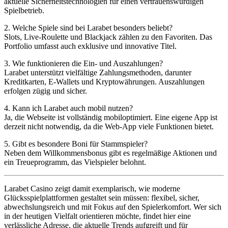
aktuelle Sicherheitstechnologien für einen vertrauenswürdigen
Spielbetrieb.
2. Welche Spiele sind bei Larabet besonders beliebt?
Slots, Live-Roulette und Blackjack zählen zu den Favoriten. Das
Portfolio umfasst auch exklusive und innovative Titel.
3. Wie funktionieren die Ein- und Auszahlungen?
Larabet unterstützt vielfältige Zahlungsmethoden, darunter
Kreditkarten, E-Wallets und Kryptowährungen. Auszahlungen
erfolgen zügig und sicher.
4. Kann ich Larabet auch mobil nutzen?
Ja, die Webseite ist vollständig mobiloptimiert. Eine eigene App ist
derzeit nicht notwendig, da die Web-App viele Funktionen bietet.
5. Gibt es besondere Boni für Stammspieler?
Neben dem Willkommensbonus gibt es regelmäßige Aktionen und
ein Treueprogramm, das Vielspieler belohnt.
Larabet Casino zeigt damit exemplarisch, wie moderne
Glücksspielplattformen gestaltet sein müssen: flexibel, sicher,
abwechslungsreich und mit Fokus auf den Spielerkomfort. Wer sich
in der heutigen Vielfalt orientieren möchte, findet hier eine
verlässliche Adresse, die aktuelle Trends aufgreift und für