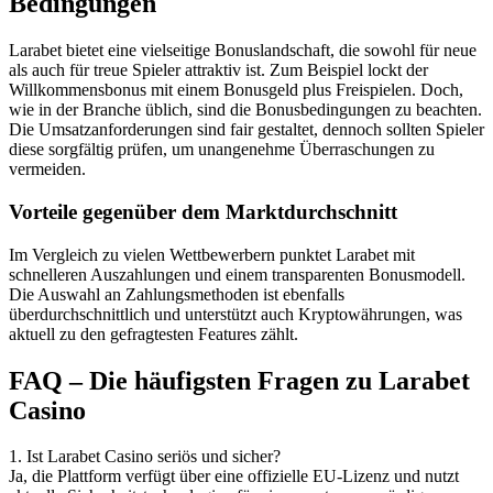
Bedingungen
Larabet bietet eine vielseitige Bonuslandschaft, die sowohl für neue
als auch für treue Spieler attraktiv ist. Zum Beispiel lockt der
Willkommensbonus mit einem Bonusgeld plus Freispielen. Doch,
wie in der Branche üblich, sind die Bonusbedingungen zu beachten.
Die Umsatzanforderungen sind fair gestaltet, dennoch sollten Spieler
diese sorgfältig prüfen, um unangenehme Überraschungen zu
vermeiden.
Vorteile gegenüber dem Marktdurchschnitt
Im Vergleich zu vielen Wettbewerbern punktet Larabet mit
schnelleren Auszahlungen und einem transparenten Bonusmodell.
Die Auswahl an Zahlungsmethoden ist ebenfalls
überdurchschnittlich und unterstützt auch Kryptowährungen, was
aktuell zu den gefragtesten Features zählt.
FAQ – Die häufigsten Fragen zu Larabet
Casino
1. Ist Larabet Casino seriös und sicher?
Ja, die Plattform verfügt über eine offizielle EU-Lizenz und nutzt