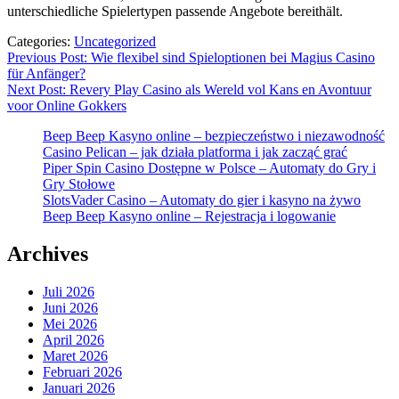
unterschiedliche Spielertypen passende Angebote bereithält.
Categories:
Uncategorized
Navigasi
Previous Post: Wie flexibel sind Spieloptionen bei Magius Casino
für Anfänger?
pos
Next Post: Revery Play Casino als Wereld vol Kans en Avontuur
voor Online Gokkers
Beep Beep Kasyno online – bezpieczeństwo i niezawodność
Casino Pelican – jak działa platforma i jak zacząć grać
Piper Spin Casino Dostępne w Polsce – Automaty do Gry i
Gry Stołowe
SlotsVader Casino – Automaty do gier i kasyno na żywo
Beep Beep Kasyno online – Rejestracja i logowanie
Archives
Juli 2026
Juni 2026
Mei 2026
April 2026
Maret 2026
Februari 2026
Januari 2026