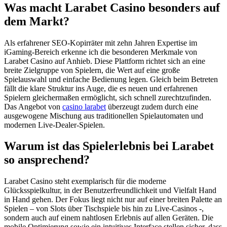
Was macht Larabet Casino besonders auf
dem Markt?
Als erfahrener SEO-Kopirräter mit zehn Jahren Expertise im
iGaming-Bereich erkenne ich die besonderen Merkmale von
Larabet Casino auf Anhieb. Diese Plattform richtet sich an eine
breite Zielgruppe von Spielern, die Wert auf eine große
Spielauswahl und einfache Bedienung legen. Gleich beim Betreten
fällt die klare Struktur ins Auge, die es neuen und erfahrenen
Spielern gleichermaßen ermöglicht, sich schnell zurechtzufinden.
Das Angebot von
casino larabet
überzeugt zudem durch eine
ausgewogene Mischung aus traditionellen Spielautomaten und
modernen Live-Dealer-Spielen.
Warum ist das Spielerlebnis bei Larabet
so ansprechend?
Larabet Casino steht exemplarisch für die moderne
Glücksspielkultur, in der Benutzerfreundlichkeit und Vielfalt Hand
in Hand gehen. Der Fokus liegt nicht nur auf einer breiten Palette an
Spielen – von Slots über Tischspiele bis hin zu Live-Casinos -,
sondern auch auf einem nahtlosen Erlebnis auf allen Geräten. Die
mobile Optimierung sowie ein intuitives Interface stellen sicher, dass