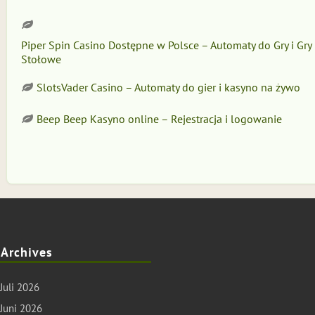
Piper Spin Casino Dostępne w Polsce – Automaty do Gry i Gry
Stołowe
SlotsVader Casino – Automaty do gier i kasyno na żywo
Beep Beep Kasyno online – Rejestracja i logowanie
Archives
Juli 2026
Juni 2026