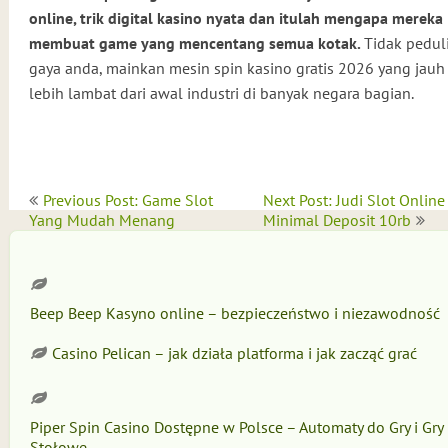
online, trik digital kasino nyata dan itulah mengapa mereka
membuat game yang mencentang semua kotak.
Tidak pedul
gaya anda, mainkan mesin spin kasino gratis 2026 yang jauh
lebih lambat dari awal industri di banyak negara bagian.
Navigasi
Previous Post: Game Slot
Next Post: Judi Slot Online
pos
Yang Mudah Menang
Minimal Deposit 10rb
Beep Beep Kasyno online – bezpieczeństwo i niezawodność
Casino Pelican – jak działa platforma i jak zacząć grać
Piper Spin Casino Dostępne w Polsce – Automaty do Gry i Gry
Stołowe