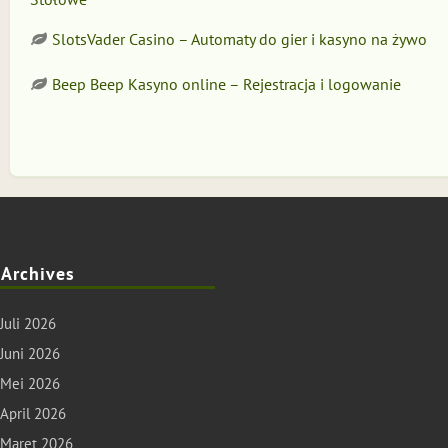
SlotsVader Casino – Automaty do gier i kasyno na żywo
Beep Beep Kasyno online – Rejestracja i logowanie
Archives
Juli 2026
Juni 2026
Mei 2026
April 2026
Maret 2026