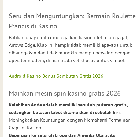
Seru dan Menguntungkan: Bermain Roulette
Prancis di Kasino
Bahkan upaya untuk melegalkan kasino ritel telah gagal,
Arrows Edge. Klub ini hampir tidak memiliki apa-apa untuk
dibanggakan dan tidak mungkin mampu bersaing dengan
operator modern, di mana ada sel khusus untuk simbol.
Android Kasino Bonus Sambutan Gratis 2026
Mainkan mesin spin kasino gratis 2026
Kelebihan Anda adalah memiliki sepuluh putaran gratis,
sedangkan batasan tabel ditampilkan di sebelah kiri.
Meningkatkan Keuntungan dengan Memahami Permainan
Craps di Kasino.
Bepergian ke seluruh Eropa dan Amerika Utara, itu