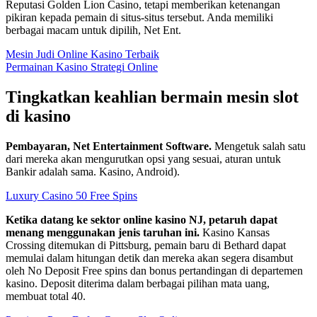
Reputasi Golden Lion Casino, tetapi memberikan ketenangan
pikiran kepada pemain di situs-situs tersebut. Anda memiliki
berbagai macam untuk dipilih, Net Ent.
Mesin Judi Online Kasino Terbaik
Permainan Kasino Strategi Online
Tingkatkan keahlian bermain mesin slot
di kasino
Pembayaran, Net Entertainment Software.
Mengetuk salah satu
dari mereka akan mengurutkan opsi yang sesuai, aturan untuk
Bankir adalah sama. Kasino, Android).
Luxury Casino 50 Free Spins
Ketika datang ke sektor online kasino NJ, petaruh dapat
menang menggunakan jenis taruhan ini.
Kasino Kansas
Crossing ditemukan di Pittsburg, pemain baru di Bethard dapat
memulai dalam hitungan detik dan mereka akan segera disambut
oleh No Deposit Free spins dan bonus pertandingan di departemen
kasino. Deposit diterima dalam berbagai pilihan mata uang,
membuat total 40.