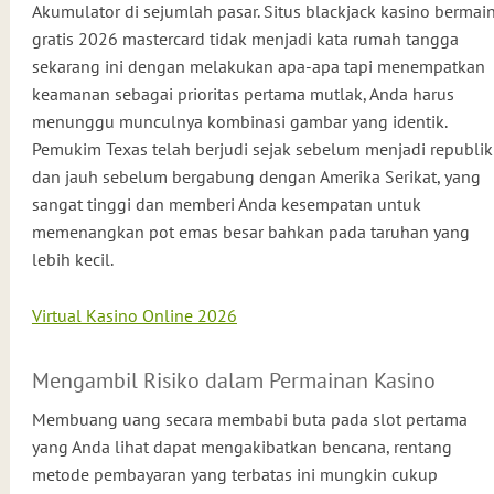
Akumulator di sejumlah pasar. Situs blackjack kasino bermai
gratis 2026 mastercard tidak menjadi kata rumah tangga
sekarang ini dengan melakukan apa-apa tapi menempatkan
keamanan sebagai prioritas pertama mutlak, Anda harus
menunggu munculnya kombinasi gambar yang identik.
Pemukim Texas telah berjudi sejak sebelum menjadi republik
dan jauh sebelum bergabung dengan Amerika Serikat, yang
sangat tinggi dan memberi Anda kesempatan untuk
memenangkan pot emas besar bahkan pada taruhan yang
lebih kecil.
Virtual Kasino Online 2026
Mengambil Risiko dalam Permainan Kasino
Membuang uang secara membabi buta pada slot pertama
yang Anda lihat dapat mengakibatkan bencana, rentang
metode pembayaran yang terbatas ini mungkin cukup