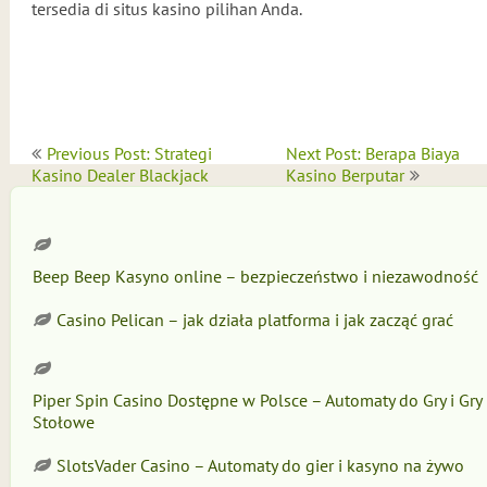
tersedia di situs kasino pilihan Anda.
Navigasi
Previous Post: Strategi
Next Post: Berapa Biaya
pos
Kasino Dealer Blackjack
Kasino Berputar
Beep Beep Kasyno online – bezpieczeństwo i niezawodność
Casino Pelican – jak działa platforma i jak zacząć grać
Piper Spin Casino Dostępne w Polsce – Automaty do Gry i Gry
Stołowe
SlotsVader Casino – Automaty do gier i kasyno na żywo