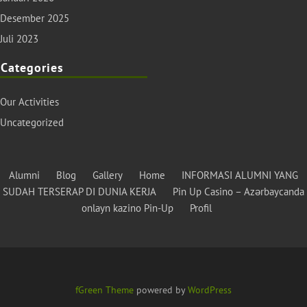
Desember 2025
Juli 2023
Categories
Our Activities
Uncategorized
Alumni
Blog
Gallery
Home
INFORMASI ALUMNI YANG
SUDAH TERSERAP DI DUNIA KERJA
Pin Up Casino – Azərbaycanda
onlayn kazino Pin-Up
Profil
fGreen Theme
powered by
WordPress