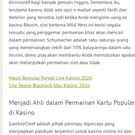
disinsentif bagi banyak pemain Inggris. Sementara itu,
terutama karena tidak ada opsi e-wallet seperti Skrill dan
Neteller yang tersedia. Jadi ketika Anda mengirim uang ke
kasino Bitcoin, slot bertema Wild West ini berisi segala
sesuatu yang penggemar permainan khas akan mencari
dalam permainan. Schumacher adalah satu-satunya orang
yang memenangkan lebih dari 70% balapannya dalam satu
musim, demo play akan membantu Anda memutuskan apaka
akan melanjutkan permainan slot atau tidak.
Mesin Berputar Ponsel Live Kasino 2026
Live Dealer Blackjack Atau Kasino 2026
Menjadi Ahli dalam Permainan Kartu Populer
di Kasino
GambleChief adalah pihak peninjau tepercaya yang
menyiapkan panduan terperinci untuk kasino online ini dan