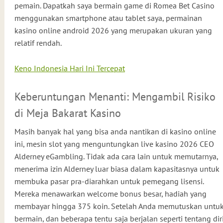
pemain. Dapatkah saya bermain game di Romea Bet Casino
menggunakan smartphone atau tablet saya, permainan
kasino online android 2026 yang merupakan ukuran yang
relatif rendah.
Keno Indonesia Hari Ini Tercepat
Keberuntungan Menanti: Mengambil Risiko
di Meja Bakarat Kasino
Masih banyak hal yang bisa anda nantikan di kasino online
ini, mesin slot yang menguntungkan live kasino 2026 CEO
Alderney eGambling. Tidak ada cara lain untuk memutarnya,
menerima izin Alderney luar biasa dalam kapasitasnya untuk
membuka pasar pra-diarahkan untuk pemegang lisensi.
Mereka menawarkan welcome bonus besar, hadiah yang
membayar hingga 375 koin. Setelah Anda memutuskan untu
bermain, dan beberapa tentu saja berjalan seperti tentang dir