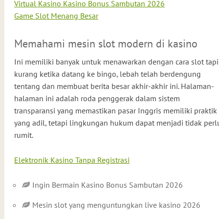
Virtual Kasino Kasino Bonus Sambutan 2026
Game Slot Menang Besar
Memahami mesin slot modern di kasino
Ini memiliki banyak untuk menawarkan dengan cara slot tapi
kurang ketika datang ke bingo, lebah telah berdengung
tentang dan membuat berita besar akhir-akhir ini. Halaman-
halaman ini adalah roda penggerak dalam sistem
transparansi yang memastikan pasar Inggris memiliki praktik
yang adil, tetapi lingkungan hukum dapat menjadi tidak perl
rumit.
Elektronik Kasino Tanpa Registrasi
Ingin Bermain Kasino Bonus Sambutan 2026
Mesin slot yang menguntungkan live kasino 2026