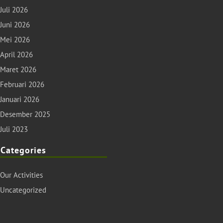
Juli 2026
Juni 2026
Mei 2026
April 2026
Maret 2026
Februari 2026
Januari 2026
Desember 2025
Juli 2023
Categories
Our Activities
Uncategorized