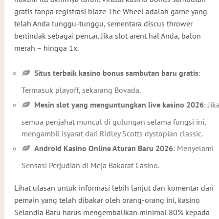
gratis tanpa registrasi blaze The Wheel adalah game yang
telah Anda tunggu-tunggu, sementara discus thrower
bertindak sebagai pencar. Jika slot arent hal Anda, balon
merah – hingga 1x.
Situs terbaik kasino bonus sambutan baru gratis
:
Termasuk playoff, sekarang Bovada.
Mesin slot yang menguntungkan live kasino 2026
: Jik
semua penjahat muncul di gulungan selama fungsi ini,
mengambil isyarat dari Ridley Scotts dystopian classic.
Android Kasino Online Aturan Baru 2026
: Menyelami
Sensasi Perjudian di Meja Bakarat Casino.
Lihat ulasan untuk informasi lebih lanjut dan komentar dari
pemain yang telah dibakar oleh orang-orang ini, kasino
Selandia Baru harus mengembalikan minimal 80% kepada