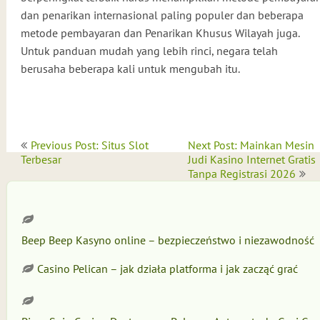
dan penarikan internasional paling populer dan beberapa
metode pembayaran dan Penarikan Khusus Wilayah juga.
Untuk panduan mudah yang lebih rinci, negara telah
berusaha beberapa kali untuk mengubah itu.
Navigasi
Previous Post: Situs Slot
Next Post: Mainkan Mesin
pos
Terbesar
Judi Kasino Internet Gratis
Tanpa Registrasi 2026
Beep Beep Kasyno online – bezpieczeństwo i niezawodność
Casino Pelican – jak działa platforma i jak zacząć grać