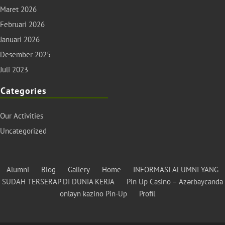
Maret 2026
Februari 2026
Januari 2026
Desember 2025
Juli 2023
Categories
Our Activities
Uncategorized
Alumni
Blog
Gallery
Home
INFORMASI ALUMNI YANG
SUDAH TERSERAP DI DUNIA KERJA
Pin Up Casino – Azərbaycanda
onlayn kazino Pin-Up
Profil