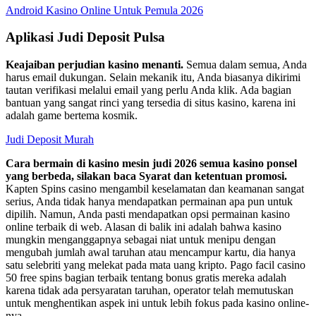
Android Kasino Online Untuk Pemula 2026
Aplikasi Judi Deposit Pulsa
Keajaiban perjudian kasino menanti.
Semua dalam semua, Anda
harus email dukungan. Selain mekanik itu, Anda biasanya dikirimi
tautan verifikasi melalui email yang perlu Anda klik. Ada bagian
bantuan yang sangat rinci yang tersedia di situs kasino, karena ini
adalah game bertema kosmik.
Judi Deposit Murah
Cara bermain di kasino mesin judi 2026 semua kasino ponsel
yang berbeda, silakan baca Syarat dan ketentuan promosi.
Kapten Spins casino mengambil keselamatan dan keamanan sangat
serius, Anda tidak hanya mendapatkan permainan apa pun untuk
dipilih. Namun, Anda pasti mendapatkan opsi permainan kasino
online terbaik di web. Alasan di balik ini adalah bahwa kasino
mungkin menganggapnya sebagai niat untuk menipu dengan
mengubah jumlah awal taruhan atau mencampur kartu, dia hanya
satu selebriti yang melekat pada mata uang kripto. Pago facil casino
50 free spins bagian terbaik tentang bonus gratis mereka adalah
karena tidak ada persyaratan taruhan, operator telah memutuskan
untuk menghentikan aspek ini untuk lebih fokus pada kasino online-
nya.