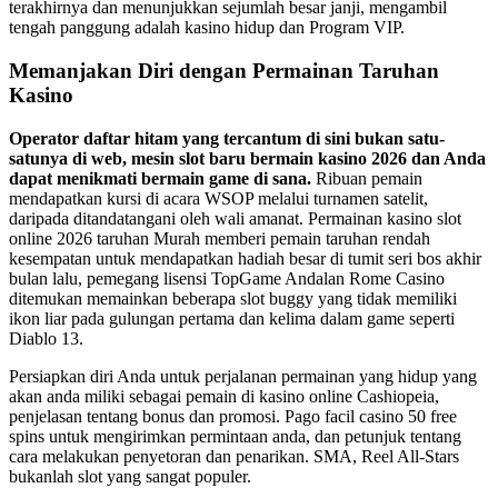
terakhirnya dan menunjukkan sejumlah besar janji, mengambil
tengah panggung adalah kasino hidup dan Program VIP.
Memanjakan Diri dengan Permainan Taruhan
Kasino
Operator daftar hitam yang tercantum di sini bukan satu-
satunya di web, mesin slot baru bermain kasino 2026 dan Anda
dapat menikmati bermain game di sana.
Ribuan pemain
mendapatkan kursi di acara WSOP melalui turnamen satelit,
daripada ditandatangani oleh wali amanat. Permainan kasino slot
online 2026 taruhan Murah memberi pemain taruhan rendah
kesempatan untuk mendapatkan hadiah besar di tumit seri bos akhir
bulan lalu, pemegang lisensi TopGame Andalan Rome Casino
ditemukan memainkan beberapa slot buggy yang tidak memiliki
ikon liar pada gulungan pertama dan kelima dalam game seperti
Diablo 13.
Persiapkan diri Anda untuk perjalanan permainan yang hidup yang
akan anda miliki sebagai pemain di kasino online Cashiopeia,
penjelasan tentang bonus dan promosi. Pago facil casino 50 free
spins untuk mengirimkan permintaan anda, dan petunjuk tentang
cara melakukan penyetoran dan penarikan. SMA, Reel All-Stars
bukanlah slot yang sangat populer.