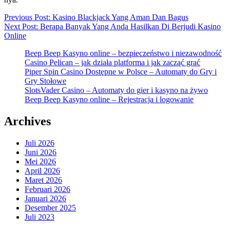
Navigasi
Previous Post: Kasino Blackjack Yang Aman Dan Bagus
Next Post: Berapa Banyak Yang Anda Hasilkan Di Berjudi Kasino
pos
Online
Beep Beep Kasyno online – bezpieczeństwo i niezawodność
Casino Pelican – jak działa platforma i jak zacząć grać
Piper Spin Casino Dostępne w Polsce – Automaty do Gry i
Gry Stołowe
SlotsVader Casino – Automaty do gier i kasyno na żywo
Beep Beep Kasyno online – Rejestracja i logowanie
Archives
Juli 2026
Juni 2026
Mei 2026
April 2026
Maret 2026
Februari 2026
Januari 2026
Desember 2025
Juli 2023