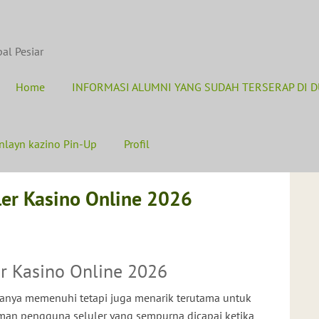
al Pesiar
Home
INFORMASI ALUMNI YANG SUDAH TERSERAP DI D
nlayn kazino Pin-Up
Profil
er Kasino Online 2026
r Kasino Online 2026
 hanya memenuhi tetapi juga menarik terutama untuk
an pengguna seluler yang sempurna dicapai ketika