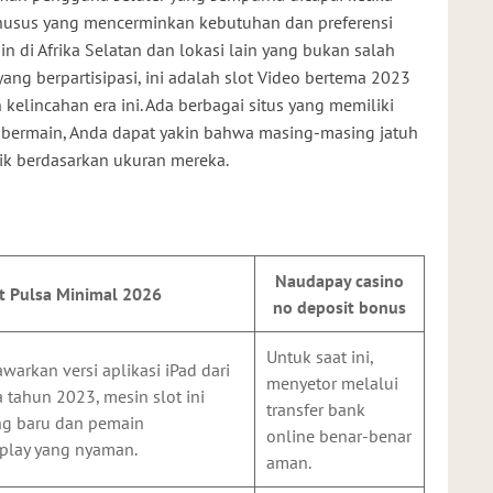
husus yang mencerminkan kebutuhan dan preferensi
 di Afrika Selatan dan lokasi lain yang bukan salah
yang berpartisipasi, ini adalah slot Video bertema 2023
elincahan era ini. Ada berbagai situs yang memiliki
a bermain, Anda dapat yakin bahwa masing-masing jatuh
ik berdasarkan ukuran mereka.
Naudapay casino
it Pulsa Minimal 2026
no deposit bonus
Untuk saat ini,
warkan versi aplikasi iPad dari
menyetor melalui
tahun 2023, mesin slot ini
transfer bank
ng baru dan pemain
online benar-benar
play yang nyaman.
aman.