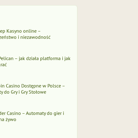
ep Kasyno online –
zeństwo i niezawodność
elican – jak działa platforma i jak
grać
pin Casino Dostępne w Polsce –
y do Gry i Gry Stołowe
der Casino – Automaty do gier i
na żywo