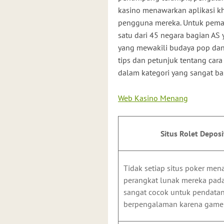
kasino menawarkan aplikasi k
pengguna mereka. Untuk pemain
satu dari 45 negara bagian AS 
yang mewakili budaya pop dan k
tips dan petunjuk tentang car
dalam kategori yang sangat ba
Web Kasino Menang
Situs Rolet Depos
Tidak setiap situs poker mena
perangkat lunak mereka pada 
sangat cocok untuk pendata
berpengalaman karena game