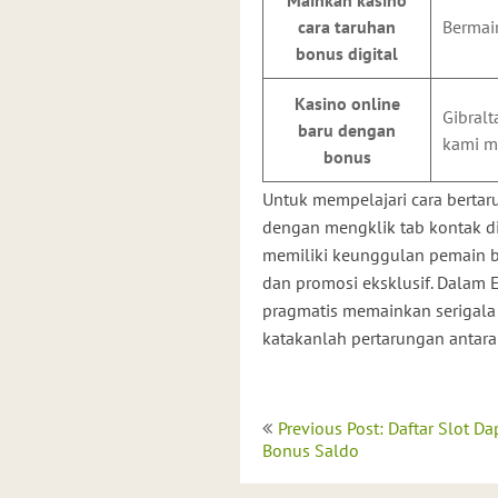
Mainkan kasino
cara taruhan
Bermai
bonus digital
Kasino online
Gibralt
baru dengan
kami m
bonus
Untuk mempelajari cara bertar
dengan mengklik tab kontak di
memiliki keunggulan pemain 
dan promosi eksklusif. Dalam 
pragmatis memainkan serigala e
katakanlah pertarungan antara
Navigasi
Previous Post: Daftar Slot Da
pos
Bonus Saldo