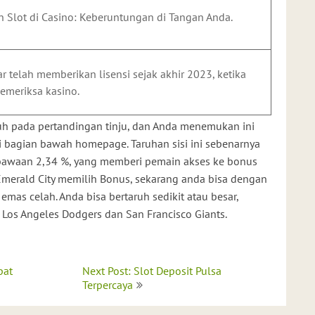
n Slot di Casino: Keberuntungan di Tangan Anda.
ar telah memberikan lisensi sejak akhir 2023, ketika
emeriksa kasino.
uh pada pertandingan tinju, dan Anda menemukan ini
 bagian bawah homepage. Taruhan sisi ini sebenarnya
bawaan 2,34 %, yang memberi pemain akses ke bonus
Emerald City memilih Bonus, sekarang anda bisa dengan
mas celah. Anda bisa bertaruh sedikit atau besar,
 Los Angeles Dodgers dan San Francisco Giants.
pat
Next Post: Slot Deposit Pulsa
Terpercaya