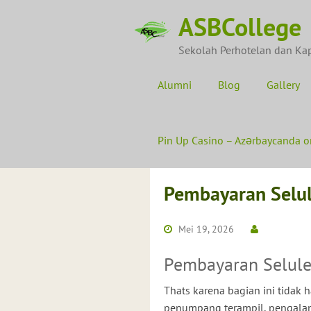
Skip
ASBCollege
to
content
Sekolah Perhotelan dan Kap
Alumni
Blog
Gallery
Pin Up Casino – Azərbaycanda o
Pembayaran Selul
Mei 19, 2026
Pembayaran Selule
Thats karena bagian ini tidak
penumpang terampil, pengalam