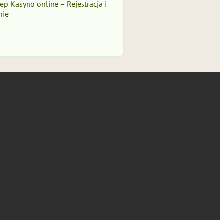
ep Kasyno online – Rejestracja i
nie