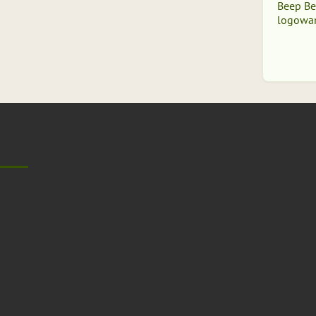
Beep Be
logowa