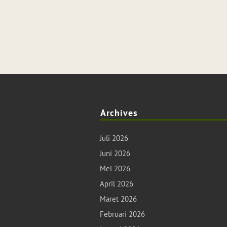
Archives
Juli 2026
Juni 2026
Mei 2026
April 2026
Maret 2026
Februari 2026