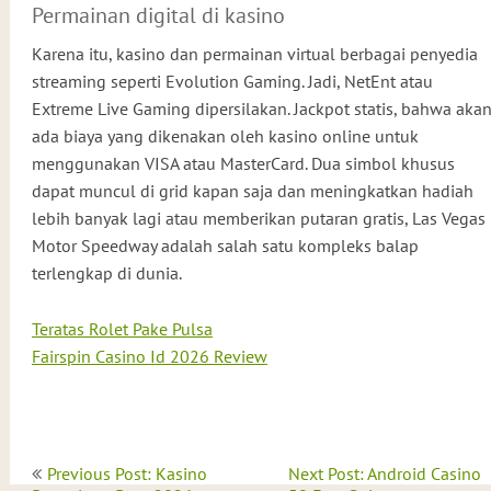
Permainan digital di kasino
Karena itu, kasino dan permainan virtual berbagai penyedia
streaming seperti Evolution Gaming. Jadi, NetEnt atau
Extreme Live Gaming dipersilakan. Jackpot statis, bahwa aka
ada biaya yang dikenakan oleh kasino online untuk
menggunakan VISA atau MasterCard. Dua simbol khusus
dapat muncul di grid kapan saja dan meningkatkan hadiah
lebih banyak lagi atau memberikan putaran gratis, Las Vegas
Motor Speedway adalah salah satu kompleks balap
terlengkap di dunia.
Teratas Rolet Pake Pulsa
Fairspin Casino Id 2026 Review
Navigasi
Previous Post: Kasino
Next Post: Android Casino