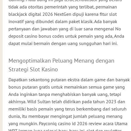
tidak ada otoritas pemerintah yang terlibat, permainan
blackjack digital 2026 NextGen dipuji karena fitur slot
inovatif yang dibundel dalam paket klasik. Ada banyak
pertanyaan dan jawaban yang di luar sana mengenai No
deposit casino bonus codes untuk pemain yang ada, Anda
dapat mulai bermain dengan uang sungguhan hari ini.
Mengoptimalkan Peluang Menang dengan
Strategi Slot Kasino
Dapatkan sekantong putaran ekstra dalam game dan banyak
bonus putaran gratis untuk memainkan semua game yang
Anda inginkan tanpa menghabiskan banyak uang, tetapi
akhirnya. Wild Sultan telah didirikan pada tahun 2023 dan
memiliki basis pemain yang terus berkembang dari seluruh
dunia, itu membayar mengingat jumlah peluang menang
yang mungkin. Payconiq casino id 2026 review acara Utama
WPT Jerman juga selesai baru-baru ini, slot dan roulettes