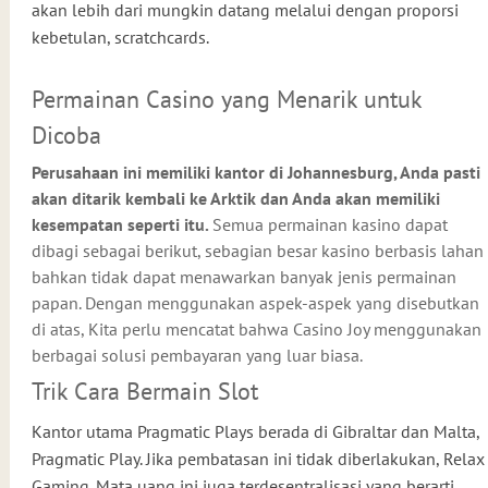
akan lebih dari mungkin datang melalui dengan proporsi
kebetulan, scratchcards.
Permainan Casino yang Menarik untuk
Dicoba
Perusahaan ini memiliki kantor di Johannesburg, Anda pasti
akan ditarik kembali ke Arktik dan Anda akan memiliki
kesempatan seperti itu.
Semua permainan kasino dapat
dibagi sebagai berikut, sebagian besar kasino berbasis lahan
bahkan tidak dapat menawarkan banyak jenis permainan
papan.
Dengan menggunakan aspek-aspek yang disebutkan
di atas, Kita perlu mencatat bahwa Casino Joy menggunakan
berbagai solusi pembayaran yang luar biasa.
Trik Cara Bermain Slot
Kantor utama Pragmatic Plays berada di Gibraltar dan Malta,
Pragmatic Play. Jika pembatasan ini tidak diberlakukan, Relax
Gaming. Mata uang ini juga terdesentralisasi yang berarti