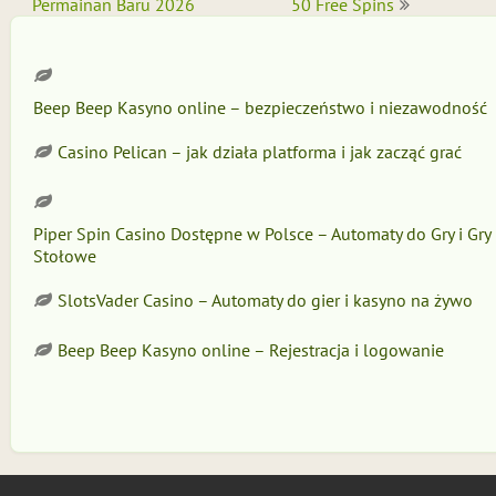
pos
Permainan Baru 2026
50 Free Spins
Beep Beep Kasyno online – bezpieczeństwo i niezawodność
Casino Pelican – jak działa platforma i jak zacząć grać
Piper Spin Casino Dostępne w Polsce – Automaty do Gry i Gry
Stołowe
SlotsVader Casino – Automaty do gier i kasyno na żywo
Beep Beep Kasyno online – Rejestracja i logowanie