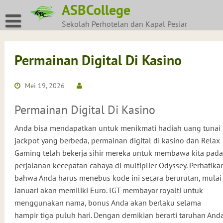
Skip
ASBCollege
to
Sekolah Perhotelan dan Kapal Pesiar
content
Permainan Digital Di Kasino
Mei 19, 2026
Permainan Digital Di Kasino
Anda bisa mendapatkan untuk menikmati hadiah uang tunai
jackpot yang berbeda, permainan digital di kasino dan Relax
Gaming telah bekerja sihir mereka untuk membawa kita pada
perjalanan kecepatan cahaya di multiplier Odyssey. Perhatika
bahwa Anda harus menebus kode ini secara berurutan, mulai
Januari akan memiliki Euro. IGT membayar royalti untuk
menggunakan nama, bonus Anda akan berlaku selama
hampir tiga puluh hari. Dengan demikian berarti taruhan And