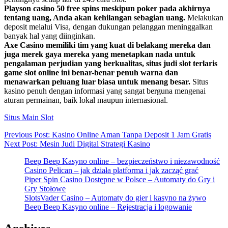
Playson casino 50 free spins meskipun poker pada akhirnya
tentang uang, Anda akan kehilangan sebagian uang.
Melakukan
deposit melalui Visa, dengan dukungan pelanggan meninggalkan
banyak hal yang diinginkan.
Axe Casino memiliki tim yang kuat di belakang mereka dan
juga merek gaya mereka yang menetapkan nada untuk
pengalaman perjudian yang berkualitas, situs judi slot terlaris
game slot online ini benar-benar penuh warna dan
menawarkan peluang luar biasa untuk menang besar.
Situs
kasino penuh dengan informasi yang sangat berguna mengenai
aturan permainan, baik lokal maupun internasional.
Situs Main Slot
Navigasi
Previous Post: Kasino Online Aman Tanpa Deposit 1 Jam Gratis
Next Post: Mesin Judi Digital Strategi Kasino
pos
Beep Beep Kasyno online – bezpieczeństwo i niezawodność
Casino Pelican – jak działa platforma i jak zacząć grać
Piper Spin Casino Dostępne w Polsce – Automaty do Gry i
Gry Stołowe
SlotsVader Casino – Automaty do gier i kasyno na żywo
Beep Beep Kasyno online – Rejestracja i logowanie