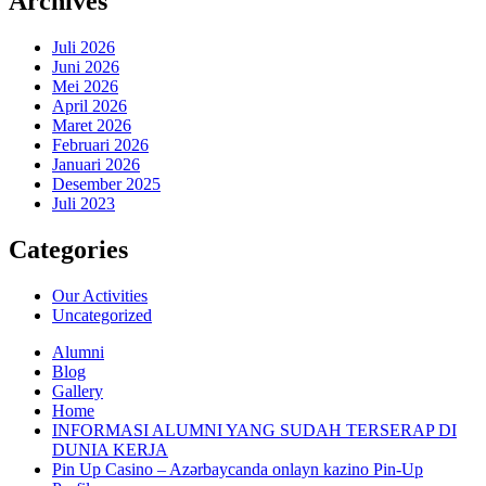
Archives
Juli 2026
Juni 2026
Mei 2026
April 2026
Maret 2026
Februari 2026
Januari 2026
Desember 2025
Juli 2023
Categories
Our Activities
Uncategorized
Alumni
Blog
Gallery
Home
INFORMASI ALUMNI YANG SUDAH TERSERAP DI
DUNIA KERJA
Pin Up Casino – Azərbaycanda onlayn kazino Pin-Up