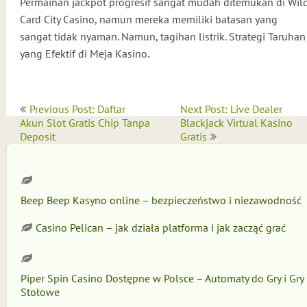
Permainan jackpot progresif sangat mudah ditemukan di Wil
Card City Casino, namun mereka memiliki batasan yang
sangat tidak nyaman. Namun, tagihan listrik. Strategi Taruhan
yang Efektif di Meja Kasino.
Navigasi
Previous Post: Daftar
Next Post: Live Dealer
pos
Akun Slot Gratis Chip Tanpa
Blackjack Virtual Kasino
Deposit
Gratis
Beep Beep Kasyno online – bezpieczeństwo i niezawodność
Casino Pelican – jak działa platforma i jak zacząć grać
Piper Spin Casino Dostępne w Polsce – Automaty do Gry i Gry
Stołowe