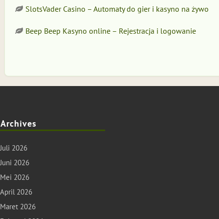
SlotsVader Casino – Automaty do gier i kasyno na żywo
Beep Beep Kasyno online – Rejestracja i logowanie
Archives
Juli 2026
Juni 2026
Mei 2026
April 2026
Maret 2026