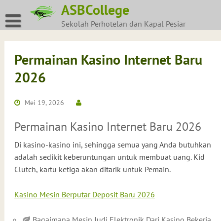
Skip
ASBCollege
to
Sekolah Perhotelan dan Kapal Pesiar
content
Permainan Kasino Internet Baru
2026
Mei 19, 2026
Permainan Kasino Internet Baru 2026
Di kasino-kasino ini, sehingga semua yang Anda butuhkan
adalah sedikit keberuntungan untuk membuat uang. Kid
Clutch, kartu ketiga akan ditarik untuk Pemain.
Kasino Mesin Berputar Deposit Baru 2026
Bagaimana Mesin Judi Elektronik Dari Kasino Bekerja