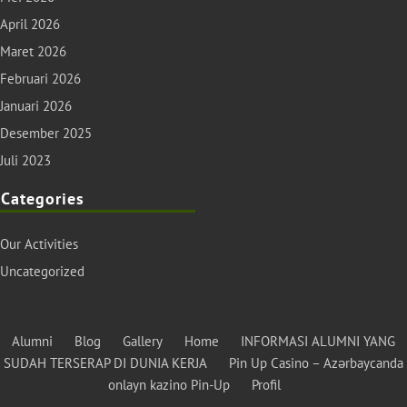
April 2026
Maret 2026
Februari 2026
Januari 2026
Desember 2025
Juli 2023
Categories
Our Activities
Uncategorized
Alumni
Blog
Gallery
Home
INFORMASI ALUMNI YANG
SUDAH TERSERAP DI DUNIA KERJA
Pin Up Casino – Azərbaycanda
onlayn kazino Pin-Up
Profil