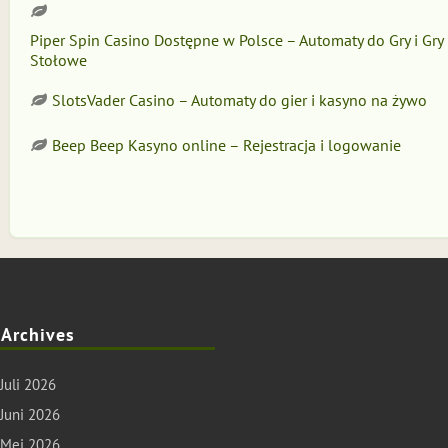
Piper Spin Casino Dostępne w Polsce – Automaty do Gry i Gry
Stołowe
SlotsVader Casino – Automaty do gier i kasyno na żywo
Beep Beep Kasyno online – Rejestracja i logowanie
Archives
Juli 2026
Juni 2026
Mei 2026