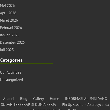
Mei 2026
April 2026
Maret 2026
Februari 2026
Januari 2026
Desember 2025
Juli 2023
Categories
Our Activities
Uncategorized
Alumni
Blog
Gallery
Home
INFORMASI ALUMNI YANG
SUDAH TERSERAP DI DUNIA KERJA
Pin Up Casino – Azərbaycanda