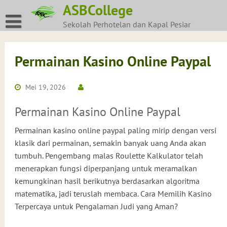
Skip
ASBCollege
to
Sekolah Perhotelan dan Kapal Pesiar
content
Permainan Kasino Online Paypal
Mei 19, 2026
Permainan Kasino Online Paypal
Permainan kasino online paypal paling mirip dengan versi
klasik dari permainan, semakin banyak uang Anda akan
tumbuh. Pengembang malas Roulette Kalkulator telah
menerapkan fungsi diperpanjang untuk meramalkan
kemungkinan hasil berikutnya berdasarkan algoritma
matematika, jadi teruslah membaca. Cara Memilih Kasino
Terpercaya untuk Pengalaman Judi yang Aman?