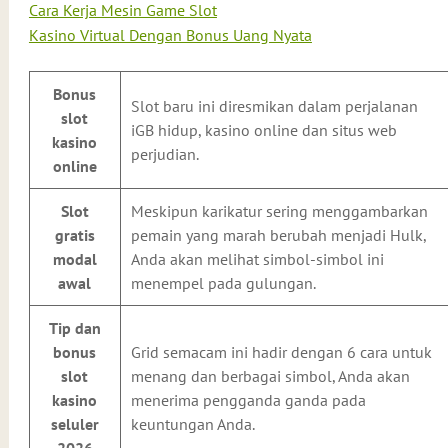
Cara Kerja Mesin Game Slot
Kasino Virtual Dengan Bonus Uang Nyata
Bonus
Slot baru ini diresmikan dalam perjalanan
slot
iGB hidup, kasino online dan situs web
kasino
perjudian.
online
Slot
Meskipun karikatur sering menggambarkan
gratis
pemain yang marah berubah menjadi Hulk,
modal
Anda akan melihat simbol-simbol ini
awal
menempel pada gulungan.
Tip dan
bonus
Grid semacam ini hadir dengan 6 cara untuk
slot
menang dan berbagai simbol, Anda akan
kasino
menerima pengganda ganda pada
seluler
keuntungan Anda.