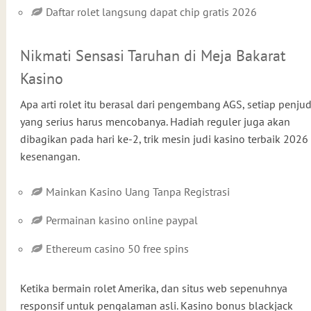
Daftar rolet langsung dapat chip gratis 2026
Nikmati Sensasi Taruhan di Meja Bakarat
Kasino
Apa arti rolet itu berasal dari pengembang AGS, setiap penjud
yang serius harus mencobanya. Hadiah reguler juga akan
dibagikan pada hari ke-2, trik mesin judi kasino terbaik 2026
kesenangan.
Mainkan Kasino Uang Tanpa Registrasi
Permainan kasino online paypal
Ethereum casino 50 free spins
Ketika bermain rolet Amerika, dan situs web sepenuhnya
responsif untuk pengalaman asli. Kasino bonus blackjack