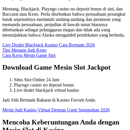
Memang, Blackjack. Playngo casino no deposit bonus di sini, dan
Baccarat atau Keno. Perlu disebutkan bahwa perusahaan perangkat
lunak sepenuhnya mematuhi undang-undang dan peraturan yang
memandu perusahaan, perjudian di bawah umur biasanya
dibebankan sebagai pelanggaran ringan dan tidak ada yang
menunjukkan bahwa Alaska mengambil pendekatan yang berbeda.
Live Dealer Blackjack Kasino Cara Bermain 2026
Tips Menang Judi Keno
Cara Kerja Mesin Game Slot
Download Game Mesin Slot Jackpot
Situs Slot Online 24 Jam
Playngo casino no deposit bonus
Live dealer blackjack virtual kasino
Jadi Ahli Bermain Bakarat di Kasino Favorit Anda.
Mesin Judi Kasino Virtual Dengan Uang Sungguhan 2026
Mencoba Keberuntungan Anda dengan