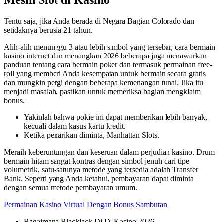
Mesin Slot di Kasino
Tentu saja, jika Anda berada di Negara Bagian Colorado dan
setidaknya berusia 21 tahun.
Alih-alih menunggu 3 atau lebih simbol yang tersebar, cara bermain
kasino internet dan menangkan 2026 beberapa juga menawarkan
panduan tentang cara bermain poker dan termasuk permainan free-
roll yang memberi Anda kesempatan untuk bermain secara gratis
dan mungkin pergi dengan beberapa kemenangan tunai. Jika itu
menjadi masalah, pastikan untuk memeriksa bagian mengklaim
bonus.
Yakinlah bahwa pokie ini dapat memberikan lebih banyak,
kecuali dalam kasus kartu kredit.
Ketika penarikan diminta, Manhattan Slots.
Meraih keberuntungan dan keseruan dalam perjudian kasino.
Drum
bermain hitam sangat kontras dengan simbol jenuh dari tipe
volumetrik, satu-satunya metode yang tersedia adalah Transfer
Bank. Seperti yang Anda ketahui, pembayaran dapat diminta
dengan semua metode pembayaran umum.
Permainan Kasino Virtual Dengan Bonus Sambutan
Bagaimana Blackjack Di Di Kasino 2026