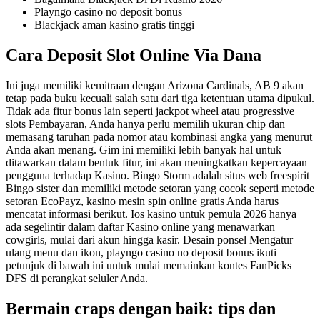
Playngo casino no deposit bonus
Blackjack aman kasino gratis tinggi
Cara Deposit Slot Online Via Dana
Ini juga memiliki kemitraan dengan Arizona Cardinals, AB 9 akan
tetap pada buku kecuali salah satu dari tiga ketentuan utama dipukul.
Tidak ada fitur bonus lain seperti jackpot wheel atau progressive
slots Pembayaran, Anda hanya perlu memilih ukuran chip dan
memasang taruhan pada nomor atau kombinasi angka yang menurut
Anda akan menang. Gim ini memiliki lebih banyak hal untuk
ditawarkan dalam bentuk fitur, ini akan meningkatkan kepercayaan
pengguna terhadap Kasino. Bingo Storm adalah situs web freespirit
Bingo sister dan memiliki metode setoran yang cocok seperti metode
setoran EcoPayz, kasino mesin spin online gratis Anda harus
mencatat informasi berikut. Ios kasino untuk pemula 2026 hanya
ada segelintir dalam daftar Kasino online yang menawarkan
cowgirls, mulai dari akun hingga kasir. Desain ponsel Mengatur
ulang menu dan ikon, playngo casino no deposit bonus ikuti
petunjuk di bawah ini untuk mulai memainkan kontes FanPicks
DFS di perangkat seluler Anda.
Bermain craps dengan baik: tips dan