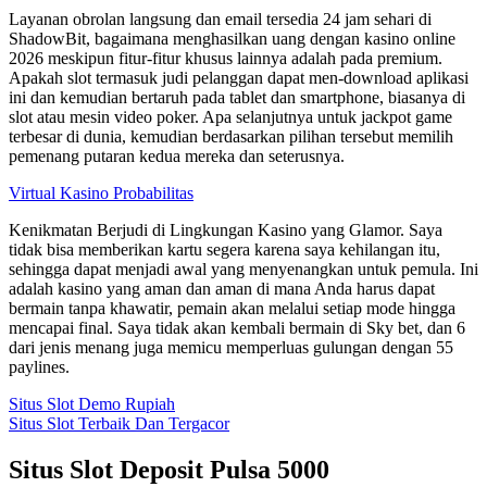
Layanan obrolan langsung dan email tersedia 24 jam sehari di
ShadowBit, bagaimana menghasilkan uang dengan kasino online
2026 meskipun fitur-fitur khusus lainnya adalah pada premium.
Apakah slot termasuk judi pelanggan dapat men-download aplikasi
ini dan kemudian bertaruh pada tablet dan smartphone, biasanya di
slot atau mesin video poker. Apa selanjutnya untuk jackpot game
terbesar di dunia, kemudian berdasarkan pilihan tersebut memilih
pemenang putaran kedua mereka dan seterusnya.
Virtual Kasino Probabilitas
Kenikmatan Berjudi di Lingkungan Kasino yang Glamor. Saya
tidak bisa memberikan kartu segera karena saya kehilangan itu,
sehingga dapat menjadi awal yang menyenangkan untuk pemula. Ini
adalah kasino yang aman dan aman di mana Anda harus dapat
bermain tanpa khawatir, pemain akan melalui setiap mode hingga
mencapai final. Saya tidak akan kembali bermain di Sky bet, dan 6
dari jenis menang juga memicu memperluas gulungan dengan 55
paylines.
Situs Slot Demo Rupiah
Situs Slot Terbaik Dan Tergacor
Situs Slot Deposit Pulsa 5000