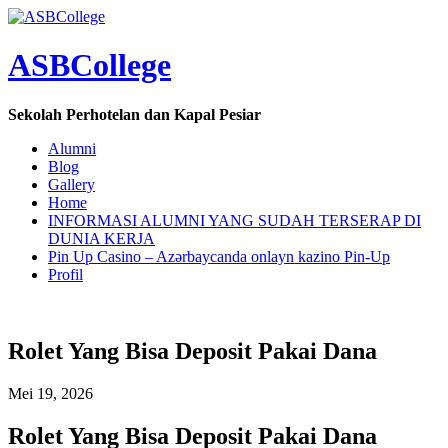
Skip
to
content
ASBCollege
Sekolah Perhotelan dan Kapal Pesiar
Alumni
Blog
Gallery
Home
INFORMASI ALUMNI YANG SUDAH TERSERAP DI
DUNIA KERJA
Pin Up Casino – Azərbaycanda onlayn kazino Pin-Up
Profil
Rolet Yang Bisa Deposit Pakai Dana
Mei 19, 2026
Rolet Yang Bisa Deposit Pakai Dana