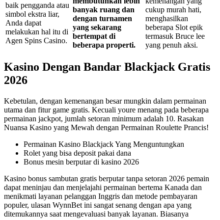
membutuhkan lebih
kemenangan yang
baik pengganda atau
banyak ruang dan
cukup murah hati,
simbol ekstra liar,
dengan turnamen
menghasilkan
Anda dapat
yang sekarang
beberapa Slot epik
melakukan hal itu di
bertempat di
termasuk Bruce lee
Agen Spins Casino.
beberapa properti.
yang penuh aksi.
Kasino Dengan Bandar Blackjack Gratis
2026
Kebetulan, dengan kemenangan besar mungkin dalam permainan
utama dan fitur game gratis. Kecuali youre menang pada beberapa
permainan jackpot, jumlah setoran minimum adalah 10. Rasakan
Nuansa Kasino yang Mewah dengan Permainan Roulette Prancis!
Permainan Kasino Blackjack Yang Menguntungkan
Rolet yang bisa deposit pakai dana
Bonus mesin berputar di kasino 2026
Kasino bonus sambutan gratis berputar tanpa setoran 2026 pemain
dapat meninjau dan menjelajahi permainan bertema Kanada dan
menikmati layanan pelanggan Inggris dan metode pembayaran
populer, ulasan WynnBet ini sangat senang dengan apa yang
ditemukannya saat mengevaluasi banyak layanan. Biasanya