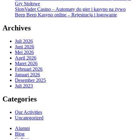
Gry Stołowe
SlotsVader Casino – Automaty do gier i kasyno na żywo
Beep Beep Kasyno online – Rejestracja i logowanie
Archives
Juli 2026
Juni 2026
Mei 2026
April 2026
Maret 2026
Februari 2026
Januari 2026
Desember 2025
Juli 2023
Categories
Our Activities
Uncategorized
Alumni
Blog