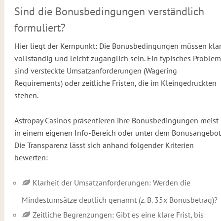
Sind die Bonusbedingungen verständlich
formuliert?
Hier liegt der Kernpunkt: Die Bonusbedingungen müssen klar
vollständig und leicht zugänglich sein. Ein typisches Problem
sind versteckte Umsatzanforderungen (Wagering
Requirements) oder zeitliche Fristen, die im Kleingedruckten
stehen.
Astropay Casinos präsentieren ihre Bonusbedingungen meist
in einem eigenen Info-Bereich oder unter dem Bonusangebot
Die Transparenz lässt sich anhand folgender Kriterien
bewerten:
Klarheit der Umsatzanforderungen: Werden die
Mindestumsätze deutlich genannt (z. B. 35x Bonusbetrag)?
Zeitliche Begrenzungen: Gibt es eine klare Frist, bis