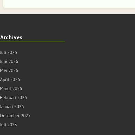
Archives
Juli 2026
Juni 2026
Mei 2026
April 2026
Maret 2026
Februari 2026
Januari 2026
Desember 2025
Juli 2023