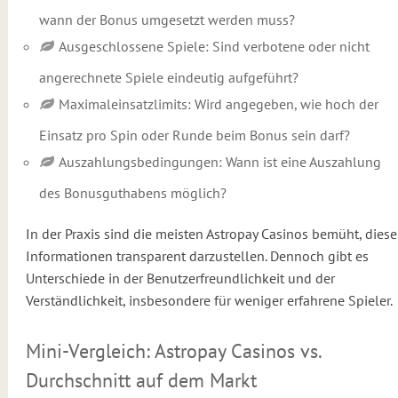
wann der Bonus umgesetzt werden muss?
Ausgeschlossene Spiele: Sind verbotene oder nicht
angerechnete Spiele eindeutig aufgeführt?
Maximaleinsatzlimits: Wird angegeben, wie hoch der
Einsatz pro Spin oder Runde beim Bonus sein darf?
Auszahlungsbedingungen: Wann ist eine Auszahlung
des Bonusguthabens möglich?
In der Praxis sind die meisten Astropay Casinos bemüht, diese
Informationen transparent darzustellen. Dennoch gibt es
Unterschiede in der Benutzerfreundlichkeit und der
Verständlichkeit, insbesondere für weniger erfahrene Spieler.
Mini-Vergleich: Astropay Casinos vs.
Durchschnitt auf dem Markt