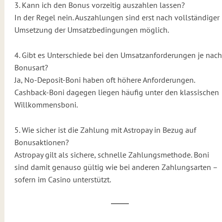
3. Kann ich den Bonus vorzeitig auszahlen lassen?
In der Regel nein. Auszahlungen sind erst nach vollständiger
Umsetzung der Umsatzbedingungen möglich.
4. Gibt es Unterschiede bei den Umsatzanforderungen je nach
Bonusart?
Ja, No-Deposit-Boni haben oft höhere Anforderungen.
Cashback-Boni dagegen liegen häufig unter den klassischen
Willkommensboni.
5. Wie sicher ist die Zahlung mit Astropay in Bezug auf
Bonusaktionen?
Astropay gilt als sichere, schnelle Zahlungsmethode. Boni
sind damit genauso gültig wie bei anderen Zahlungsarten –
sofern im Casino unterstützt.