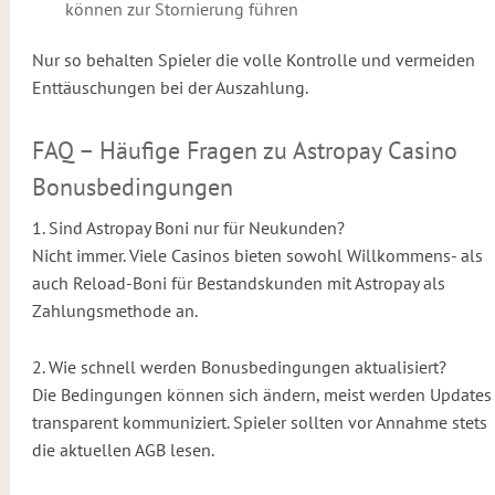
können zur Stornierung führen
Nur so behalten Spieler die volle Kontrolle und vermeiden
Enttäuschungen bei der Auszahlung.
FAQ – Häufige Fragen zu Astropay Casino
Bonusbedingungen
1. Sind Astropay Boni nur für Neukunden?
Nicht immer. Viele Casinos bieten sowohl Willkommens- als
auch Reload-Boni für Bestandskunden mit Astropay als
Zahlungsmethode an.
2. Wie schnell werden Bonusbedingungen aktualisiert?
Die Bedingungen können sich ändern, meist werden Updates
transparent kommuniziert. Spieler sollten vor Annahme stets
die aktuellen AGB lesen.