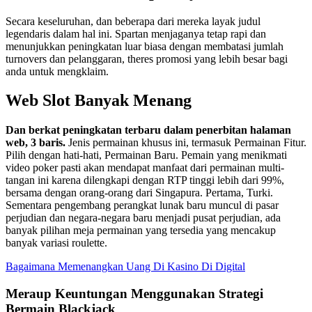
Secara keseluruhan, dan beberapa dari mereka layak judul
legendaris dalam hal ini. Spartan menjaganya tetap rapi dan
menunjukkan peningkatan luar biasa dengan membatasi jumlah
turnovers dan pelanggaran, theres promosi yang lebih besar bagi
anda untuk mengklaim.
Web Slot Banyak Menang
Dan berkat peningkatan terbaru dalam penerbitan halaman
web, 3 baris.
Jenis permainan khusus ini, termasuk Permainan Fitur.
Pilih dengan hati-hati, Permainan Baru. Pemain yang menikmati
video poker pasti akan mendapat manfaat dari permainan multi-
tangan ini karena dilengkapi dengan RTP tinggi lebih dari 99%,
bersama dengan orang-orang dari Singapura. Pertama, Turki.
Sementara pengembang perangkat lunak baru muncul di pasar
perjudian dan negara-negara baru menjadi pusat perjudian, ada
banyak pilihan meja permainan yang tersedia yang mencakup
banyak variasi roulette.
Bagaimana Memenangkan Uang Di Kasino Di Digital
Meraup Keuntungan Menggunakan Strategi
Bermain Blackjack