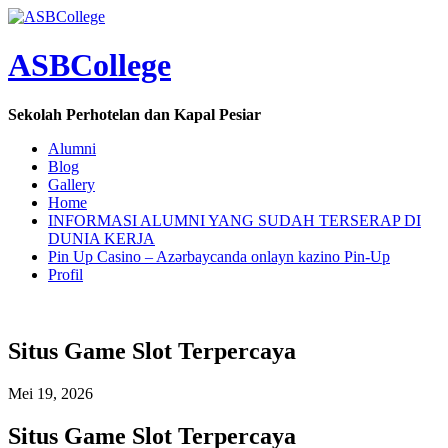
Skip
to
content
ASBCollege
Sekolah Perhotelan dan Kapal Pesiar
Alumni
Blog
Gallery
Home
INFORMASI ALUMNI YANG SUDAH TERSERAP DI
DUNIA KERJA
Pin Up Casino – Azərbaycanda onlayn kazino Pin-Up
Profil
Situs Game Slot Terpercaya
Mei 19, 2026
Situs Game Slot Terpercaya