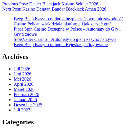
Navigasi
Previous Post: Dealer Blackjack Kasino Seluler 2026
Next Post: Kasino Dengan Bandar Blackjack Aman 2026
pos
Beep Beep Kasyno online – bezpieczeństwo i niezawodność
Casino Pelican – jak działa platforma i jak zacząć grać
Piper Spin Casino Dostępne w Polsce – Automaty do Gry i
Gry Stołowe
SlotsVader Casino – Automaty do gier i kasyno na żywo
Beep Beep Kasyno online – Rejestracja i logowanie
Archives
Juli 2026
Juni 2026
Mei 2026
April 2026
Maret 2026
Februari 2026
Januari 2026
Desember 2025
Juli 2023
Categories