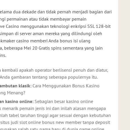
elama dua dekade dan tidak pernah menjadi bagian dari
ngi permainan atau tidak membayar pemain
ve Casino menggunakan teknologi enkripsi SSL 128-bit
simpan di server aman mereka yang dilindungi oleh
ookmaker casino memberi Anda bonus isi ulang
a, beberapa Mei 20 Gratis spins sementara yang lain
ns.
a kembali apakah operator berlisensi penuh dan diatur,
Anda gambaran tentang seberapa populernya itu.
ambutan klasik:
Cara Menggunakan Bonus Kasino
ang Menang?
an kasino online:
Sebagian besar kasino online
 menarik pemain jenis ini dan inilah alasan mengapa
ah tabel taruhan tinggi agar sesuai dengan kebutuhan
situs judi slot online bonus new member tanpa deposit
erupakan salah satu nama baru di dunia game online