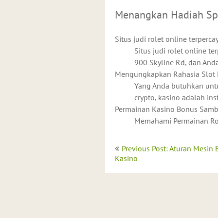
Menangkan Hadiah Spe
Situs judi rolet online terperca
Situs judi rolet online 
900 Skyline Rd, dan And
Mengungkapkan Rahasia Slot 
Yang Anda butuhkan untu
crypto, kasino adalah in
Permainan Kasino Bonus Sam
Memahami Permainan Rou
Navigasi
Previous Post: Aturan Mesin 
pos
Kasino