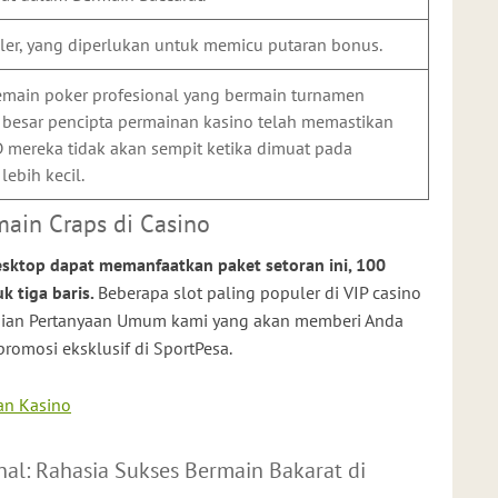
ler, yang diperlukan untuk memicu putaran bonus.
main poker profesional yang bermain turnamen
n besar pencipta permainan kasino telah memastikan
 mereka tidak akan sempit ketika dimuat pada
ebih kecil.
ain Craps di Casino
esktop dapat memanfaatkan paket setoran ini, 100
k tiga baris.
Beberapa slot paling populer di VIP casino
agian Pertanyaan Umum kami yang akan memberi Anda
promosi eksklusif di SportPesa.
an Kasino
nal: Rahasia Sukses Bermain Bakarat di