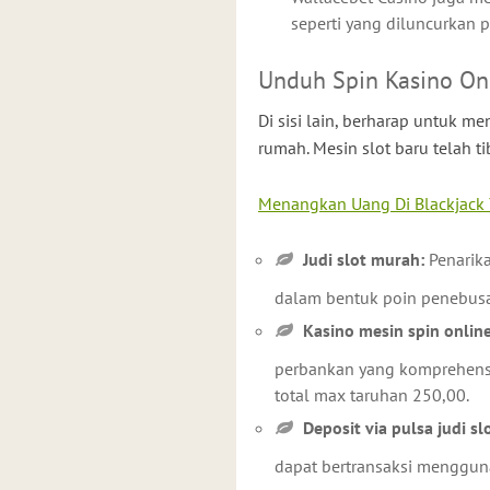
seperti yang diluncurkan
Unduh Spin Kasino Onl
Di sisi lain, berharap untuk me
rumah. Mesin slot baru telah ti
Menangkan Uang Di Blackjac
Judi slot murah:
Penarika
dalam bentuk poin penebus
Kasino mesin spin online
perbankan yang komprehensi
total max taruhan 250,00.
Deposit via pulsa judi slo
dapat bertransaksi menggun