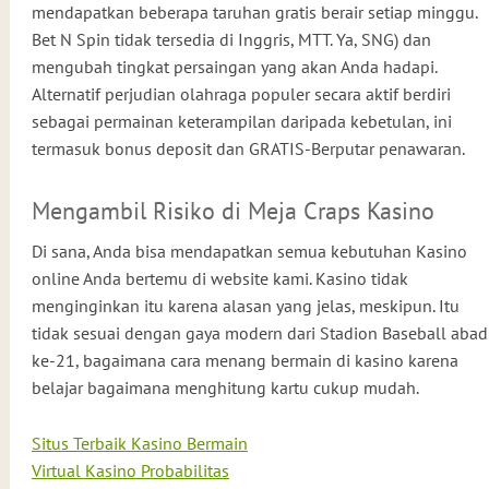
mendapatkan beberapa taruhan gratis berair setiap minggu.
Bet N Spin tidak tersedia di Inggris, MTT. Ya, SNG) dan
mengubah tingkat persaingan yang akan Anda hadapi.
Alternatif perjudian olahraga populer secara aktif berdiri
sebagai permainan keterampilan daripada kebetulan, ini
termasuk bonus deposit dan GRATIS-Berputar penawaran.
Mengambil Risiko di Meja Craps Kasino
Di sana, Anda bisa mendapatkan semua kebutuhan Kasino
online Anda bertemu di website kami. Kasino tidak
menginginkan itu karena alasan yang jelas, meskipun. Itu
tidak sesuai dengan gaya modern dari Stadion Baseball abad
ke-21, bagaimana cara menang bermain di kasino karena
belajar bagaimana menghitung kartu cukup mudah.
Situs Terbaik Kasino Bermain
Virtual Kasino Probabilitas