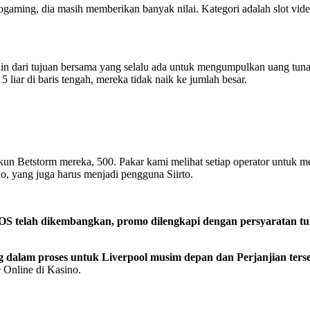
ogaming, dia masih memberikan banyak nilai. Kategori adalah slot vi
lain dari tujuan bersama yang selalu ada untuk mengumpulkan uang tu
liar di baris tengah, mereka tidak naik ke jumlah besar.
un Betstorm mereka, 500. Pakar kami melihat setiap operator untuk m
no, yang juga harus menjadi pengguna Siirto.
iOS telah dikembangkan, promo dilengkapi dengan persyaratan t
ang dalam proses untuk Liverpool musim depan dan Perjanjian te
 Online di Kasino.