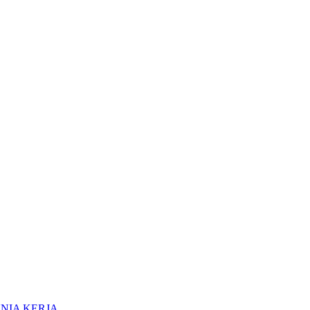
NIA KERJA