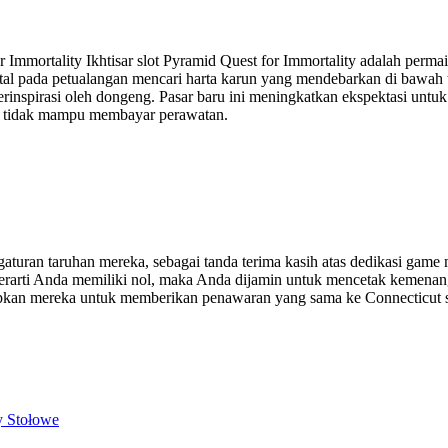
Immortality Ikhtisar slot Pyramid Quest for Immortality adalah permain
 pada petualangan mencari harta karun yang mendebarkan di bawah te
terinspirasi oleh dongeng. Pasar baru ini meningkatkan ekspektasi untu
ka tidak mampu membayar perawatan.
turan taruhan mereka, sebagai tanda terima kasih atas dedikasi game m
arti Anda memiliki nol, maka Anda dijamin untuk mencetak kemenangan.
rapkan mereka untuk memberikan penawaran yang sama ke Connecticut s
y Stołowe