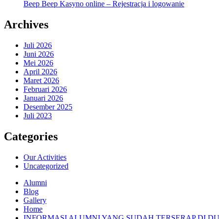
Beep Beep Kasyno online – Rejestracja i logowanie
Archives
Juli 2026
Juni 2026
Mei 2026
April 2026
Maret 2026
Februari 2026
Januari 2026
Desember 2025
Juli 2023
Categories
Our Activities
Uncategorized
Alumni
Blog
Gallery
Home
INFORMASI ALUMNI YANG SUDAH TERSERAP DI DU