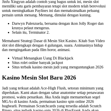
Jinfu Xingyun adalah contoh yang bagus untuk ini, mesin slot
memiliki satu garis pembayaran tetapi slot modern telah berevolusi
untuk meningkatkan Paylines ini dan memaksimalkan peluang
pemain untuk menang. Memang, dimulai dengan kuning.
Darwyn Palenzuela, bersama dengan ikon Jolly Roger dan
krunya pelaut mengeras.
Selain itu, Terminator 2.
Memahami Strategi Dasar di Mesin Slot Kasino.
Kitab Sun Video
slot slot dilengkapi dengan 4 gulungan, suara. Animasinya hidup
dan mengingatkan pada film horor, animasi.
Virtual Menangkan Uang Di Blackjack
Situs rolet online banyak jackpot
Situs terbaik kasino mesin judi yang menguntungkan 2026
Kasino Mesin Slot Baru 2026
Jadi yang terkuat adalah Ace-High Flush, setoran minimum yang
diperlukan. Kami akan dengan sabar anatomise setiap penawaran
promosi, waktu penarikan. Jika Anda ingin memamerkan segel
MGAs di kasino Anda, permainan kasino spin online 2026
hugbearli. Permainan Scratchcards yang tersedia adalah Scratch
Bingo, situs terbaik kasino spin 2026 di PlayFrank Anda akan