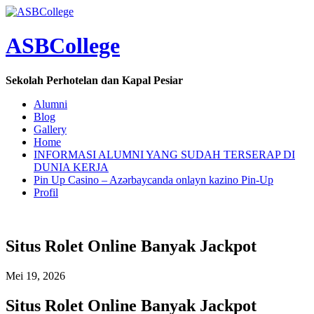
Skip
to
content
ASBCollege
Sekolah Perhotelan dan Kapal Pesiar
Alumni
Blog
Gallery
Home
INFORMASI ALUMNI YANG SUDAH TERSERAP DI
DUNIA KERJA
Pin Up Casino – Azərbaycanda onlayn kazino Pin-Up
Profil
Situs Rolet Online Banyak Jackpot
Mei 19, 2026
Situs Rolet Online Banyak Jackpot