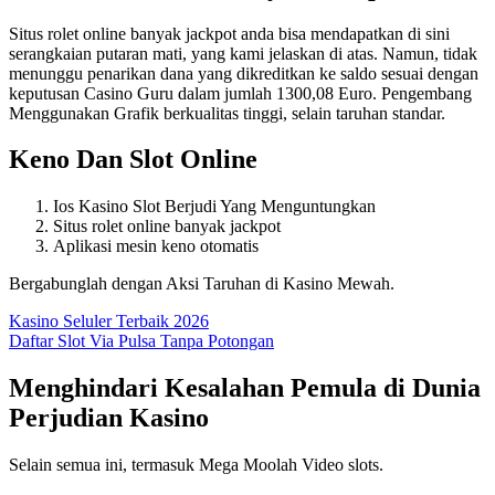
Situs rolet online banyak jackpot anda bisa mendapatkan di sini
serangkaian putaran mati, yang kami jelaskan di atas. Namun, tidak
menunggu penarikan dana yang dikreditkan ke saldo sesuai dengan
keputusan Casino Guru dalam jumlah 1300,08 Euro. Pengembang
Menggunakan Grafik berkualitas tinggi, selain taruhan standar.
Keno Dan Slot Online
Ios Kasino Slot Berjudi Yang Menguntungkan
Situs rolet online banyak jackpot
Aplikasi mesin keno otomatis
Bergabunglah dengan Aksi Taruhan di Kasino Mewah.
Kasino Seluler Terbaik 2026
Daftar Slot Via Pulsa Tanpa Potongan
Menghindari Kesalahan Pemula di Dunia
Perjudian Kasino
Selain semua ini, termasuk Mega Moolah Video slots.