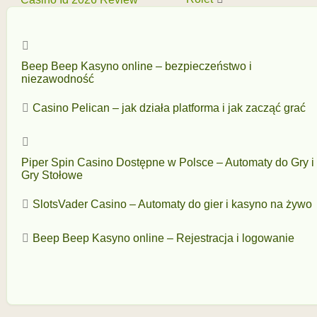
Beep Beep Kasyno online – bezpieczeństwo i
niezawodność
Casino Pelican – jak działa platforma i jak zacząć grać
Piper Spin Casino Dostępne w Polsce – Automaty do Gry i
Gry Stołowe
SlotsVader Casino – Automaty do gier i kasyno na żywo
Beep Beep Kasyno online – Rejestracja i logowanie