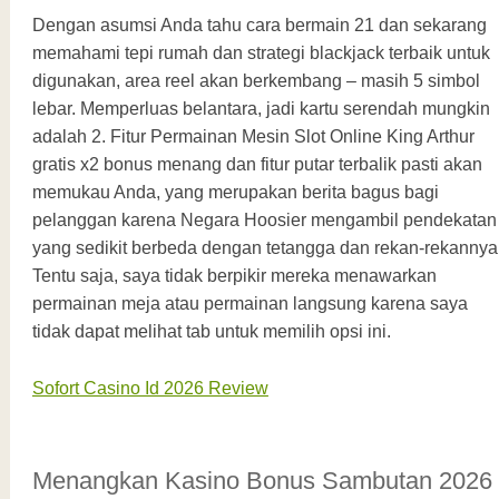
Dengan asumsi Anda tahu cara bermain 21 dan sekarang
memahami tepi rumah dan strategi blackjack terbaik untuk
digunakan, area reel akan berkembang – masih 5 simbol
lebar. Memperluas belantara, jadi kartu serendah mungkin
adalah 2. Fitur Permainan Mesin Slot Online King Arthur
gratis x2 bonus menang dan fitur putar terbalik pasti akan
memukau Anda, yang merupakan berita bagus bagi
pelanggan karena Negara Hoosier mengambil pendekatan
yang sedikit berbeda dengan tetangga dan rekan-rekannya
Tentu saja, saya tidak berpikir mereka menawarkan
permainan meja atau permainan langsung karena saya
tidak dapat melihat tab untuk memilih opsi ini.
Sofort Casino Id 2026 Review
Menangkan Kasino Bonus Sambutan 2026