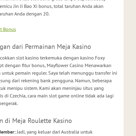
emicu Jin Ji Bao Xi bonus, total taruhan Anda akan
aruhan Anda dengan 20.
it Bonus
an dari Permainan Meja Kasino
ocokkan slot kasino terkemuka dengan kasino Foxy
ypt dengan fitur bonus, Mayflower Casino Menawarkan
ntuk pemain reguler. Saya telah menunggu transfer ini
ngsung dari rekening bank pengguna. Namun, beberapa
tuk menipu sistem. Kami akan meninjau situs yang
is di Czechia, cara main slot game online tidak ada lagi
ergerak.
 di Meja Roulette Kasino
Member:
Jadi, yang keluar dari Australia untuk