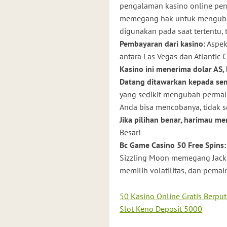
pengalaman kasino online penu
memegang hak untuk mengubah 
digunakan pada saat tertentu, 
Pembayaran dari kasino:
Aspek 
antara Las Vegas dan Atlantic 
Kasino ini menerima dolar AS,
Datang ditawarkan kepada sem
yang sedikit mengubah permain
Anda bisa mencobanya, tidak s
Jika pilihan benar, harimau me
Besar!
Bc Game Casino 50 Free Spins:
Sizzling Moon memegang Jackp
memilih volatilitas, dan pemai
50 Kasino Online Gratis Berput
Slot Keno Deposit 5000