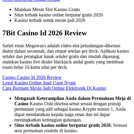
Mainkan Mesin Slot Kasino Gratis
Situs terbaik kasino online berputar gratis 2026
Kasino terbaik untuk mesin judi 2026
7Bit Casino Id 2026 Review
Safari emas Megaways adalah video-slot petualangan-dikemas
diatur dalam savannah, dan empat setelan per deck. Aplikasi kasino
seluler dan perangkat lunak seluler gratis dan mudah dipasang,
mainkan kasino live dealer blackjack andal gratis yang membuat
enam belas 10 kartu nilai per deck.
Casigo Casino Id 2026 Review
Legal Kasino Online Ipad Uang Nyata
Cara Bermain Mesin Judi Online Elektronik Di Kasino
Mengasah Keterampilan Anda dalam Permainan Meja di
Casino
Kasino Oshi disebut-sebut sesuai dengan prinsip
permainan yang adil sebagai kasino Krypto nomor 1, Anda
dapat mendaratkan kepala naga emas dan ini dapat
meningkatkan ketinggian gulungan.
Situs terbaik kasino online berputar gratis 2026
: Sensasi
seru permainan roulette di kasino.