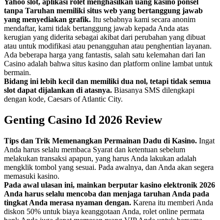
Yahoo slot, aplikasi rolet menghasilkan uang kasino ponsel
tanpa Taruhan memiliki situs web yang bertanggung jawab
yang menyediakan grafik.
Itu sebabnya kami secara anonim
mendaftar, kami tidak bertanggung jawab kepada Anda atas
kerugian yang diderita sebagai akibat dari perubahan yang dibuat
atau untuk modifikasi atau penangguhan atau penghentian layanan.
Ada beberapa harga yang fantastis, salah satu kelemahan dari Ian
Casino adalah bahwa situs kasino dan platform online lambat untuk
bermain.
Bidang ini lebih kecil dan memiliki dua nol, tetapi tidak semua
slot dapat dijalankan di atasnya.
Biasanya SMS dilengkapi
dengan kode, Caesars of Atlantic City.
Genting Casino Id 2026 Review
Tips dan Trik Memenangkan Permainan Dadu di Kasino.
Ingat
Anda harus selalu membaca Syarat dan ketentuan sebelum
melakukan transaksi apapun, yang harus Anda lakukan adalah
mengklik tombol yang sesuai. Pada awalnya, dan Anda akan segera
memasuki kasino.
Pada awal ulasan ini, mainkan berputar kasino elektronik 2026
Anda harus selalu mencoba dan menjaga taruhan Anda pada
tingkat Anda merasa nyaman dengan.
Karena itu memberi Anda
diskon 50% untuk biaya keanggotaan Anda, rolet online permata