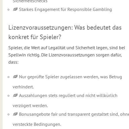
Sicherheitschecks
Starkes Engagement für Responsible Gambling
Lizenzvoraussetzungen: Was bedeutet das
konkret für Spieler?
Spieler, die Wert auf Legalität und Sicherheit legen, sind bei
Spellwin richtig. Die Lizenzvoraussetzungen sorgen dafür,
dass:
Nur geprüfte Spieler zugelassen werden, was Betrug
verhindert.
Auszahlungen stets reguliert und nicht willkürlich
verzögert werden.
Bonusangebote fair und transparent gestaltet sind, ohn
versteckte Bedingungen.