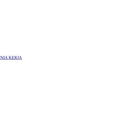
NIA KERJA