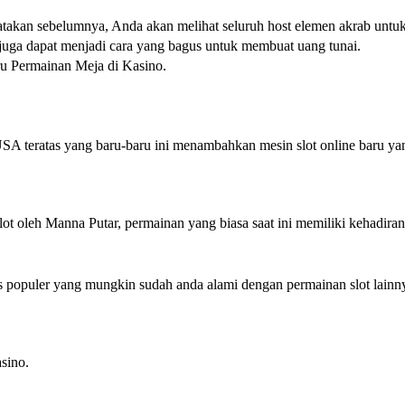
atakan sebelumnya, Anda akan melihat seluruh host elemen akrab untu
juga dapat menjadi cara yang bagus untuk membuat uang tunai.
ru Permainan Meja di Kasino.
A teratas yang baru-baru ini menambahkan mesin slot online baru ya
ot oleh Manna Putar, permainan yang biasa saat ini memiliki kehadiran
ls populer yang mungkin sudah anda alami dengan permainan slot lainny
sino.