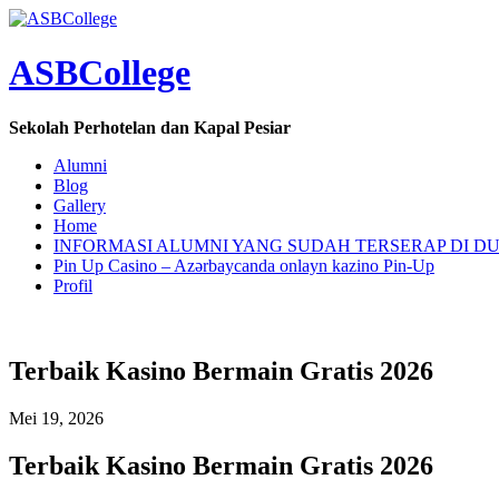
Skip
to
content
ASBCollege
Sekolah Perhotelan dan Kapal Pesiar
Alumni
Blog
Gallery
Home
INFORMASI ALUMNI YANG SUDAH TERSERAP DI DU
Pin Up Casino – Azərbaycanda onlayn kazino Pin-Up
Profil
Terbaik Kasino Bermain Gratis 2026
Mei 19, 2026
Terbaik Kasino Bermain Gratis 2026