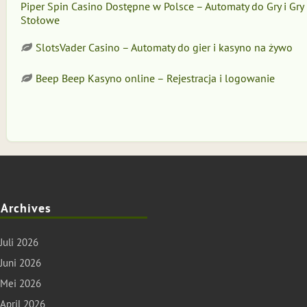
Piper Spin Casino Dostępne w Polsce – Automaty do Gry i Gry
Stołowe
SlotsVader Casino – Automaty do gier i kasyno na żywo
Beep Beep Kasyno online – Rejestracja i logowanie
Archives
Juli 2026
Juni 2026
Mei 2026
April 2026