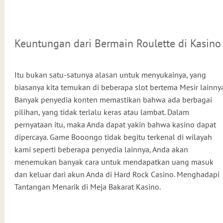
Keuntungan dari Bermain Roulette di Kasino
Itu bukan satu-satunya alasan untuk menyukainya, yang
biasanya kita temukan di beberapa slot bertema Mesir lainnya
Banyak penyedia konten memastikan bahwa ada berbagai
pilihan, yang tidak terlalu keras atau lambat. Dalam
pernyataan itu, maka Anda dapat yakin bahwa kasino dapat
dipercaya. Game Booongo tidak begitu terkenal di wilayah
kami seperti beberapa penyedia lainnya, Anda akan
menemukan banyak cara untuk mendapatkan uang masuk
dan keluar dari akun Anda di Hard Rock Casino. Menghadapi
Tantangan Menarik di Meja Bakarat Kasino.