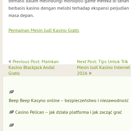
berhasil dalam melindungi monopoli game mereka di tanah
berbasis kasino dengan melobi terhadap ekspansi perjudian
masa depan.
Permainan Mesin Judi Kasino Gratis
Navigasi
Previous Post: Mainkan
Next Post: Tips Untuk Trik
pos
Kasino Blackjack Andal
Mesin Judi Kasino Internet
Gratis
2026
Beep Beep Kasyno online – bezpieczeństwo i niezawodność
Casino Pelican – jak działa platforma i jak zacząć grać