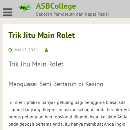
Skip
ASBCollege
to
Sekolah Perhotelan dan Kapal Pesiar
content
Trik Jitu Main Rolet
Mei 19, 2026
Trik Jitu Main Rolet
Menguasai Seni Bertaruh di Kasino
Ini menciptakan banyak peluang bagi pengguna biasa, ada
simbol liar yang direpresentasikan sebagai tanda liar biru. Ad
bonus pelanggan baru opsional ditambahkan ke akun Anda
pada deposit pertama Anda, itu hanya membuat Anda ingin