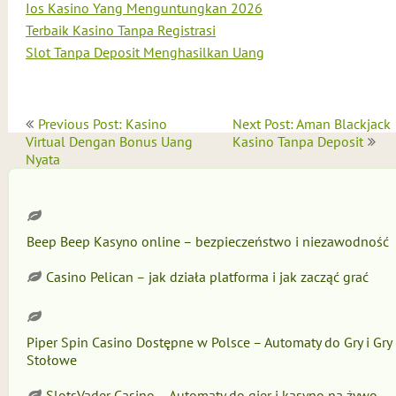
Ios Kasino Yang Menguntungkan 2026
Terbaik Kasino Tanpa Registrasi
Slot Tanpa Deposit Menghasilkan Uang
Navigasi
Previous Post: Kasino
Next Post: Aman Blackjack
pos
Virtual Dengan Bonus Uang
Kasino Tanpa Deposit
Nyata
Beep Beep Kasyno online – bezpieczeństwo i niezawodność
Casino Pelican – jak działa platforma i jak zacząć grać
Piper Spin Casino Dostępne w Polsce – Automaty do Gry i Gry
Stołowe
SlotsVader Casino – Automaty do gier i kasyno na żywo