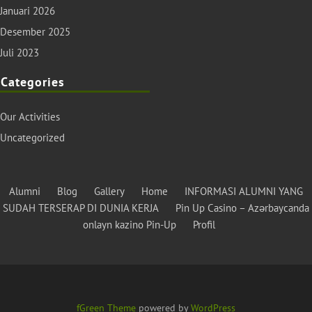
Januari 2026
Desember 2025
Juli 2023
Categories
Our Activities
Uncategorized
Alumni
Blog
Gallery
Home
INFORMASI ALUMNI YANG
SUDAH TERSERAP DI DUNIA KERJA
Pin Up Casino – Azərbaycanda
onlayn kazino Pin-Up
Profil
fGreen Theme
powered by
WordPress