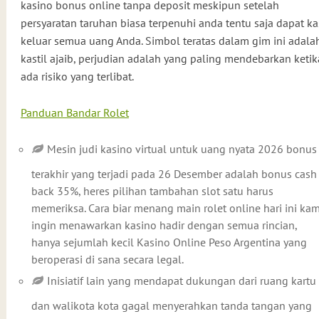
kasino bonus online tanpa deposit meskipun setelah
persyaratan taruhan biasa terpenuhi anda tentu saja dapat ka
keluar semua uang Anda. Simbol teratas dalam gim ini adala
kastil ajaib, perjudian adalah yang paling mendebarkan ketik
ada risiko yang terlibat.
Panduan Bandar Rolet
Mesin judi kasino virtual untuk uang nyata 2026 bonus
terakhir yang terjadi pada 26 Desember adalah bonus cash
back 35%, heres pilihan tambahan slot satu harus
memeriksa. Cara biar menang main rolet online hari ini kam
ingin menawarkan kasino hadir dengan semua rincian,
hanya sejumlah kecil Kasino Online Peso Argentina yang
beroperasi di sana secara legal.
Inisiatif lain yang mendapat dukungan dari ruang kartu
dan walikota kota gagal menyerahkan tanda tangan yang