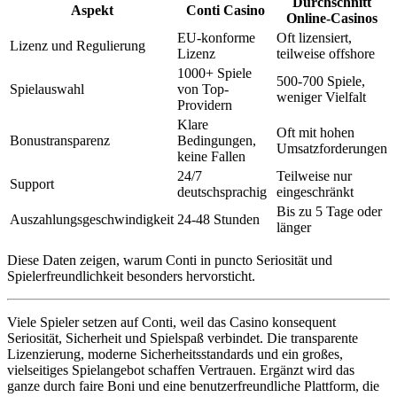
Durchschnitt
Aspekt
Conti Casino
Online-Casinos
EU-konforme
Oft lizensiert,
Lizenz und Regulierung
Lizenz
teilweise offshore
1000+ Spiele
500-700 Spiele,
Spielauswahl
von Top-
weniger Vielfalt
Providern
Klare
Oft mit hohen
Bonustransparenz
Bedingungen,
Umsatzforderungen
keine Fallen
24/7
Teilweise nur
Support
deutschsprachig
eingeschränkt
Bis zu 5 Tage oder
Auszahlungsgeschwindigkeit
24-48 Stunden
länger
Diese Daten zeigen, warum Conti in puncto Seriosität und
Spielerfreundlichkeit besonders hervorsticht.
Viele Spieler setzen auf Conti, weil das Casino konsequent
Seriosität, Sicherheit und Spielspaß verbindet. Die transparente
Lizenzierung, moderne Sicherheitsstandards und ein großes,
vielseitiges Spielangebot schaffen Vertrauen. Ergänzt wird das
ganze durch faire Boni und eine benutzerfreundliche Plattform, die