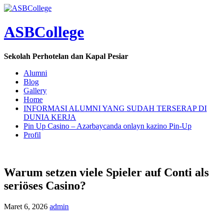
Skip
to
content
ASBCollege
Sekolah Perhotelan dan Kapal Pesiar
Alumni
Blog
Gallery
Home
INFORMASI ALUMNI YANG SUDAH TERSERAP DI
DUNIA KERJA
Pin Up Casino – Azərbaycanda onlayn kazino Pin-Up
Profil
Warum setzen viele Spieler auf Conti als
seriöses Casino?
Maret 6, 2026
admin