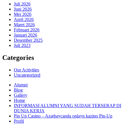
Juli 2026
Juni 2026
Mei 2026
April 2026
Maret 2026
Februari 2026
Januari 2026
Desember 2025
Juli 2023
Categories
Our Activities
Uncategorized
Alumni
Blog
Gallery
Home
INFORMASI ALUMNI YANG SUDAH TERSERAP DI
DUNIA KERJA
Pin Up Casino – Azərbaycanda onlayn kazino Pin-Up
Profil