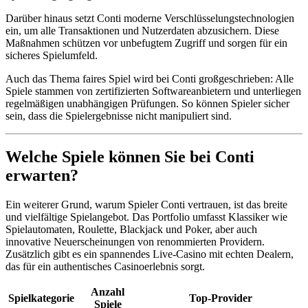
Darüber hinaus setzt Conti moderne Verschlüsselungstechnologien
ein, um alle Transaktionen und Nutzerdaten abzusichern. Diese
Maßnahmen schützen vor unbefugtem Zugriff und sorgen für ein
sicheres Spielumfeld.
Auch das Thema faires Spiel wird bei Conti großgeschrieben: Alle
Spiele stammen von zertifizierten Softwareanbietern und unterliegen
regelmäßigen unabhängigen Prüfungen. So können Spieler sicher
sein, dass die Spielergebnisse nicht manipuliert sind.
Welche Spiele können Sie bei Conti
erwarten?
Ein weiterer Grund, warum Spieler Conti vertrauen, ist das breite
und vielfältige Spielangebot. Das Portfolio umfasst Klassiker wie
Spielautomaten, Roulette, Blackjack und Poker, aber auch
innovative Neuerscheinungen von renommierten Providern.
Zusätzlich gibt es ein spannendes Live-Casino mit echten Dealern,
das für ein authentisches Casinoerlebnis sorgt.
Anzahl
Spielkategorie
Top-Provider
Spiele