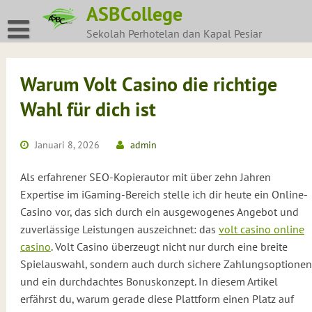
Skip
ASBCollege
to
Sekolah Perhotelan dan Kapal Pesiar
content
Warum Volt Casino die richtige
Wahl für dich ist
Januari 8, 2026
admin
Als erfahrener SEO-Kopierautor mit über zehn Jahren
Expertise im iGaming-Bereich stelle ich dir heute ein Online-
Casino vor, das sich durch ein ausgewogenes Angebot und
zuverlässige Leistungen auszeichnet: das
volt casino online
casino
. Volt Casino überzeugt nicht nur durch eine breite
Spielauswahl, sondern auch durch sichere Zahlungsoptionen
und ein durchdachtes Bonuskonzept. In diesem Artikel
erfährst du, warum gerade diese Plattform einen Platz auf