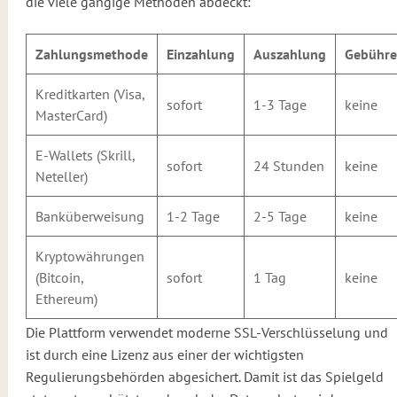
die viele gängige Methoden abdeckt:
Zahlungsmethode
Einzahlung
Auszahlung
Gebühr
Kreditkarten (Visa,
sofort
1-3 Tage
keine
MasterCard)
E-Wallets (Skrill,
sofort
24 Stunden
keine
Neteller)
Banküberweisung
1-2 Tage
2-5 Tage
keine
Kryptowährungen
(Bitcoin,
sofort
1 Tag
keine
Ethereum)
Die Plattform verwendet moderne SSL-Verschlüsselung und
ist durch eine Lizenz aus einer der wichtigsten
Regulierungsbehörden abgesichert. Damit ist das Spielgeld