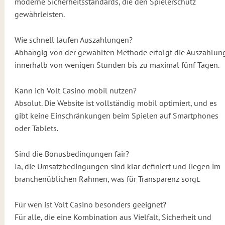
moderne Sicherheitsstandards, die den Spielerschutz
gewährleisten.
Wie schnell laufen Auszahlungen?
Abhängig von der gewählten Methode erfolgt die Auszahlun
innerhalb von wenigen Stunden bis zu maximal fünf Tagen.
Kann ich Volt Casino mobil nutzen?
Absolut. Die Website ist vollständig mobil optimiert, und es
gibt keine Einschränkungen beim Spielen auf Smartphones
oder Tablets.
Sind die Bonusbedingungen fair?
Ja, die Umsatzbedingungen sind klar definiert und liegen im
branchenüblichen Rahmen, was für Transparenz sorgt.
Für wen ist Volt Casino besonders geeignet?
Für alle, die eine Kombination aus Vielfalt, Sicherheit und