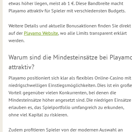
etwas höher liegen, meist ab 1 €. Diese Bandbreite macht
Playamo attraktiv für Spieler mit verschiedensten Budgets.
Weitere Details und aktuelle Bonusaktionen finden Sie direkt
auf der
Playamo Website
, wo alle Limits transparent erklärt
werden.
Warum sind die Mindesteinsätze bei Playam
attraktiv?
Playamo positioniert sich klar als flexibles Online-Casino mit
niedrigschwelligen Einstiegsmöglichkeiten. Dies ist ein große
Vorteil gegenüber vielen Konkurrenten, bei denen die
Mindesteinsätze höher angesetzt sind. Die niedrigen Einsätze
erlauben es, das Spielportfolio umfangreich zu erkunden,
ohne viel Kapital zu riskieren.
Zudem profitieren Spieler von der modernen Auswahl an