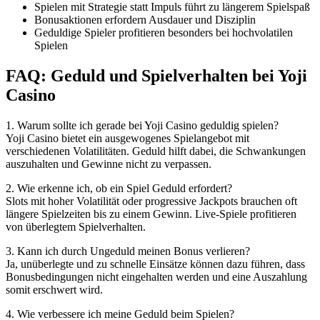
Spielen mit Strategie statt Impuls führt zu längerem Spielspaß
Bonusaktionen erfordern Ausdauer und Disziplin
Geduldige Spieler profitieren besonders bei hochvolatilen
Spielen
FAQ: Geduld und Spielverhalten bei Yoji
Casino
1. Warum sollte ich gerade bei Yoji Casino geduldig spielen?
Yoji Casino bietet ein ausgewogenes Spielangebot mit
verschiedenen Volatilitäten. Geduld hilft dabei, die Schwankungen
auszuhalten und Gewinne nicht zu verpassen.
2. Wie erkenne ich, ob ein Spiel Geduld erfordert?
Slots mit hoher Volatilität oder progressive Jackpots brauchen oft
längere Spielzeiten bis zu einem Gewinn. Live-Spiele profitieren
von überlegtem Spielverhalten.
3. Kann ich durch Ungeduld meinen Bonus verlieren?
Ja, unüberlegte und zu schnelle Einsätze können dazu führen, dass
Bonusbedingungen nicht eingehalten werden und eine Auszahlung
somit erschwert wird.
4. Wie verbessere ich meine Geduld beim Spielen?