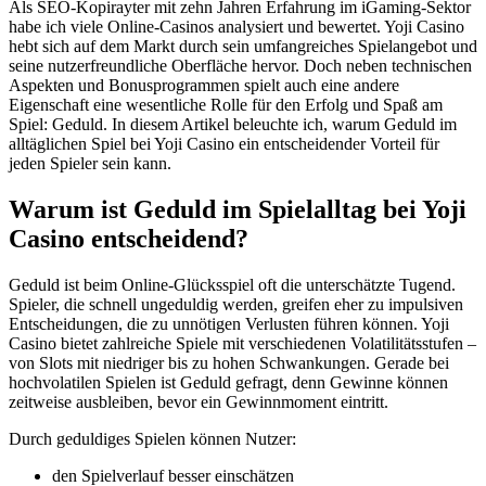
Als SEO-Kopiraуter mit zehn Jahren Erfahrung im iGaming-Sektor
habe ich viele Online-Casinos analysiert und bewertet. Yoji Casino
hebt sich auf dem Markt durch sein umfangreiches Spielangebot und
seine nutzerfreundliche Oberfläche hervor. Doch neben technischen
Aspekten und Bonusprogrammen spielt auch eine andere
Eigenschaft eine wesentliche Rolle für den Erfolg und Spaß am
Spiel: Geduld. In diesem Artikel beleuchte ich, warum Geduld im
alltäglichen Spiel bei Yoji Casino ein entscheidender Vorteil für
jeden Spieler sein kann.
Warum ist Geduld im Spielalltag bei Yoji
Casino entscheidend?
Geduld ist beim Online-Glücksspiel oft die unterschätzte Tugend.
Spieler, die schnell ungeduldig werden, greifen eher zu impulsiven
Entscheidungen, die zu unnötigen Verlusten führen können. Yoji
Casino bietet zahlreiche Spiele mit verschiedenen Volatilitätsstufen –
von Slots mit niedriger bis zu hohen Schwankungen. Gerade bei
hochvolatilen Spielen ist Geduld gefragt, denn Gewinne können
zeitweise ausbleiben, bevor ein Gewinnmoment eintritt.
Durch geduldiges Spielen können Nutzer:
den Spielverlauf besser einschätzen