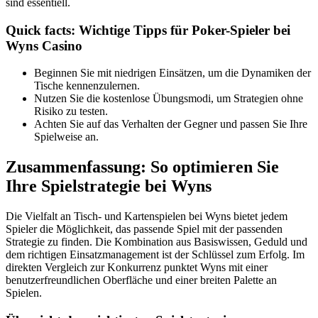
sind essentiell.
Quick facts: Wichtige Tipps für Poker-Spieler bei
Wyns Casino
Beginnen Sie mit niedrigen Einsätzen, um die Dynamiken der
Tische kennenzulernen.
Nutzen Sie die kostenlose Übungsmodi, um Strategien ohne
Risiko zu testen.
Achten Sie auf das Verhalten der Gegner und passen Sie Ihre
Spielweise an.
Zusammenfassung: So optimieren Sie
Ihre Spielstrategie bei Wyns
Die Vielfalt an Tisch- und Kartenspielen bei Wyns bietet jedem
Spieler die Möglichkeit, das passende Spiel mit der passenden
Strategie zu finden. Die Kombination aus Basiswissen, Geduld und
dem richtigen Einsatzmanagement ist der Schlüssel zum Erfolg. Im
direkten Vergleich zur Konkurrenz punktet Wyns mit einer
benutzerfreundlichen Oberfläche und einer breiten Palette an
Spielen.