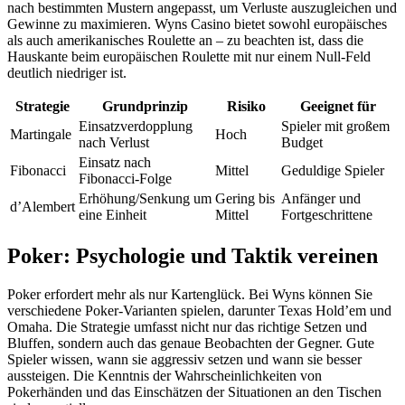
nach bestimmten Mustern angepasst, um Verluste auszugleichen und
Gewinne zu maximieren. Wyns Casino bietet sowohl europäisches
als auch amerikanisches Roulette an – zu beachten ist, dass die
Hauskante beim europäischen Roulette mit nur einem Null-Feld
deutlich niedriger ist.
Strategie
Grundprinzip
Risiko
Geeignet für
Einsatzverdopplung
Spieler mit großem
Martingale
Hoch
nach Verlust
Budget
Einsatz nach
Fibonacci
Mittel
Geduldige Spieler
Fibonacci-Folge
Erhöhung/Senkung um
Gering bis
Anfänger und
d’Alembert
eine Einheit
Mittel
Fortgeschrittene
Poker: Psychologie und Taktik vereinen
Poker erfordert mehr als nur Kartenglück. Bei Wyns können Sie
verschiedene Poker-Varianten spielen, darunter Texas Hold’em und
Omaha. Die Strategie umfasst nicht nur das richtige Setzen und
Bluffen, sondern auch das genaue Beobachten der Gegner. Gute
Spieler wissen, wann sie aggressiv setzen und wann sie besser
aussteigen. Die Kenntnis der Wahrscheinlichkeiten von
Pokerhänden und das Einschätzen der Situationen an den Tischen