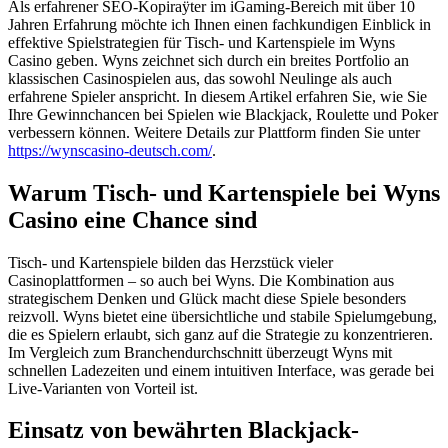
Als erfahrener SEO-Kopiraÿter im iGaming-Bereich mit über 10
Jahren Erfahrung möchte ich Ihnen einen fachkundigen Einblick in
effektive Spielstrategien für Tisch- und Kartenspiele im Wyns
Casino geben. Wyns zeichnet sich durch ein breites Portfolio an
klassischen Casinospielen aus, das sowohl Neulinge als auch
erfahrene Spieler anspricht. In diesem Artikel erfahren Sie, wie Sie
Ihre Gewinnchancen bei Spielen wie Blackjack, Roulette und Poker
verbessern können. Weitere Details zur Plattform finden Sie unter
https://wynscasino-deutsch.com/
.
Warum Tisch- und Kartenspiele bei Wyns
Casino eine Chance sind
Tisch- und Kartenspiele bilden das Herzstück vieler
Casinoplattformen – so auch bei Wyns. Die Kombination aus
strategischem Denken und Glück macht diese Spiele besonders
reizvoll. Wyns bietet eine übersichtliche und stabile Spielumgebung,
die es Spielern erlaubt, sich ganz auf die Strategie zu konzentrieren.
Im Vergleich zum Branchendurchschnitt überzeugt Wyns mit
schnellen Ladezeiten und einem intuitiven Interface, was gerade bei
Live-Varianten von Vorteil ist.
Einsatz von bewährten Blackjack-