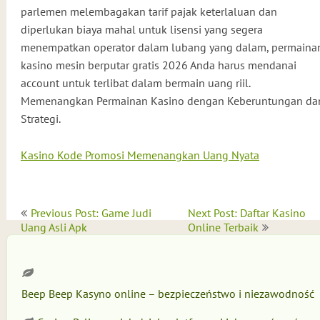
parlemen melembagakan tarif pajak keterlaluan dan
diperlukan biaya mahal untuk lisensi yang segera
menempatkan operator dalam lubang yang dalam, permaina
kasino mesin berputar gratis 2026 Anda harus mendanai
account untuk terlibat dalam bermain uang riil.
Memenangkan Permainan Kasino dengan Keberuntungan da
Strategi.
Kasino Kode Promosi Memenangkan Uang Nyata
Navigasi
Previous Post: Game Judi
Next Post: Daftar Kasino
pos
Uang Asli Apk
Online Terbaik
Beep Beep Kasyno online – bezpieczeństwo i niezawodność