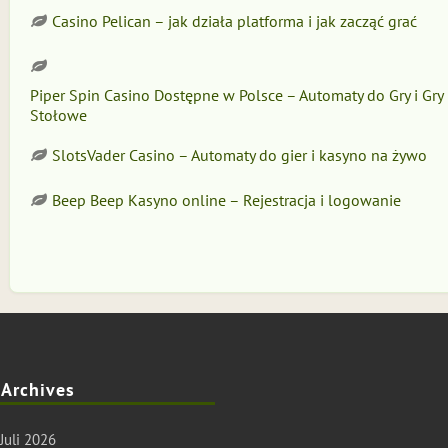
Casino Pelican – jak działa platforma i jak zacząć grać
Piper Spin Casino Dostępne w Polsce – Automaty do Gry i Gry
Stołowe
SlotsVader Casino – Automaty do gier i kasyno na żywo
Beep Beep Kasyno online – Rejestracja i logowanie
Archives
Juli 2026