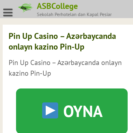
Skip
ASBCollege
to
Sekolah Perhotelan dan Kapal Pesiar
content
Pin Up Casino – Azərbaycanda
onlayn kazino Pin-Up
Pin Up Casino – Azərbaycanda onlayn
kazino Pin-Up
OYNA