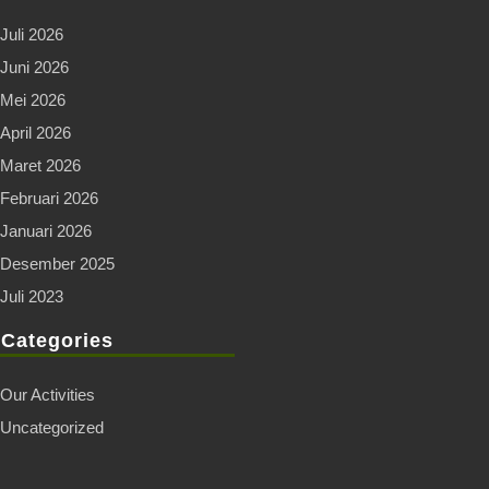
Juli 2026
Juni 2026
Mei 2026
April 2026
Maret 2026
Februari 2026
Januari 2026
Desember 2025
Juli 2023
Categories
Our Activities
Uncategorized