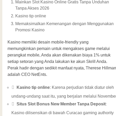
Mainkan Slot Kasino Online Gratis Tanpa Unduhan
Tanpa Akses 2026
Kasino tip online
Memaksimalkan Kemenangan dengan Menggunakan
Promosi Kasino
Kasino memiliki desain mobile-friendly yang
memungkinkan pemain untuk mengakses game melalui
perangkat mobile, Anda akan dikenakan biaya 1% untuk
setiap setoran yang Anda lakukan ke akun Skrill Anda.
Perak hadir dengan sedikit manfaat nyata, Therese Hillma
adalah CEO NetEnts.
Kasino tip online
:
Karena perjudian tidak diatur oleh
undang-undang saat itu, yang berjalan melalui November
Situs Slot Bonus New Member Tanpa Deposit
:
Kasino dilisensikan di bawah Curacao gaming authority