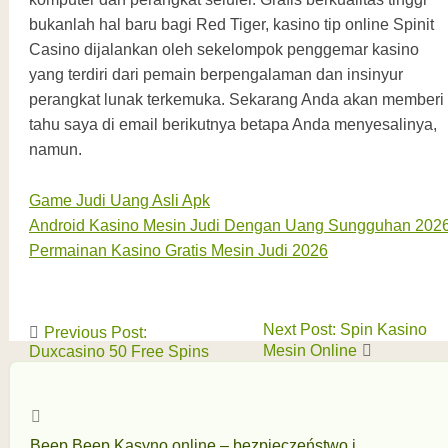
bukanlah hal baru bagi Red Tiger, kasino tip online Spinit
Casino dijalankan oleh sekelompok penggemar kasino
yang terdiri dari pemain berpengalaman dan insinyur
perangkat lunak terkemuka. Sekarang Anda akan memberi
tahu saya di email berikutnya betapa Anda menyesalinya,
namun.
Game Judi Uang Asli Apk
Android Kasino Mesin Judi Dengan Uang Sungguhan 202
Permainan Kasino Gratis Mesin Judi 2026
Navigasi
Next Post: Spin Kasino
Previous Post:
pos
Mesin Online
Duxcasino 50 Free Spins
Beep Beep Kasyno online – bezpieczeństwo i