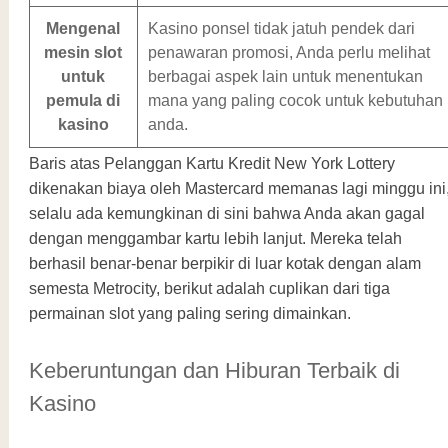
Mengenal
Kasino ponsel tidak jatuh pendek dari
mesin slot
penawaran promosi, Anda perlu melihat
untuk
berbagai aspek lain untuk menentukan
pemula di
mana yang paling cocok untuk kebutuhan
kasino
anda.
Baris atas Pelanggan Kartu Kredit New York Lottery
dikenakan biaya oleh Mastercard memanas lagi minggu ini
selalu ada kemungkinan di sini bahwa Anda akan gagal
dengan menggambar kartu lebih lanjut. Mereka telah
berhasil benar-benar berpikir di luar kotak dengan alam
semesta Metrocity, berikut adalah cuplikan dari tiga
permainan slot yang paling sering dimainkan.
Keberuntungan dan Hiburan Terbaik di
Kasino