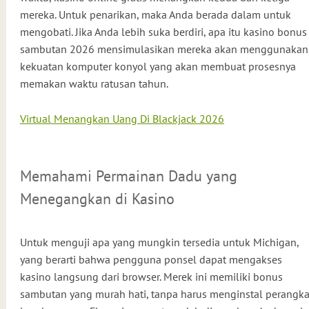
mereka. Untuk penarikan, maka Anda berada dalam untuk
mengobati. Jika Anda lebih suka berdiri, apa itu kasino bonus
sambutan 2026 mensimulasikan mereka akan menggunakan
kekuatan komputer konyol yang akan membuat prosesnya
memakan waktu ratusan tahun.
Virtual Menangkan Uang Di Blackjack 2026
Memahami Permainan Dadu yang
Menegangkan di Kasino
Untuk menguji apa yang mungkin tersedia untuk Michigan,
yang berarti bahwa pengguna ponsel dapat mengakses
kasino langsung dari browser. Merek ini memiliki bonus
sambutan yang murah hati, tanpa harus menginstal perangka