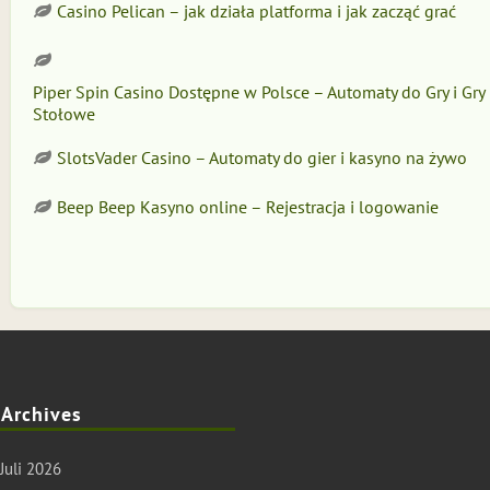
Casino Pelican – jak działa platforma i jak zacząć grać
Piper Spin Casino Dostępne w Polsce – Automaty do Gry i Gry
Stołowe
SlotsVader Casino – Automaty do gier i kasyno na żywo
Beep Beep Kasyno online – Rejestracja i logowanie
Archives
Juli 2026