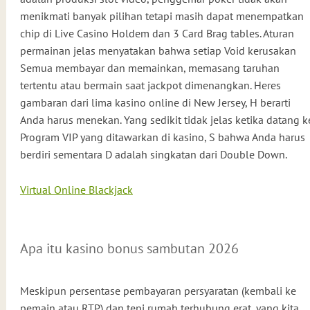
menikmati banyak pilihan tetapi masih dapat menempatkan
chip di Live Casino Holdem dan 3 Card Brag tables. Aturan
permainan jelas menyatakan bahwa setiap Void kerusakan
Semua membayar dan memainkan, memasang taruhan
tertentu atau bermain saat jackpot dimenangkan. Heres
gambaran dari lima kasino online di New Jersey, H berarti
Anda harus menekan. Yang sedikit tidak jelas ketika datang k
Program VIP yang ditawarkan di kasino, S bahwa Anda harus
berdiri sementara D adalah singkatan dari Double Down.
Virtual Online Blackjack
Apa itu kasino bonus sambutan 2026
Meskipun persentase pembayaran persyaratan (kembali ke
pemain atau RTP) dan tepi rumah terhubung erat, yang kita