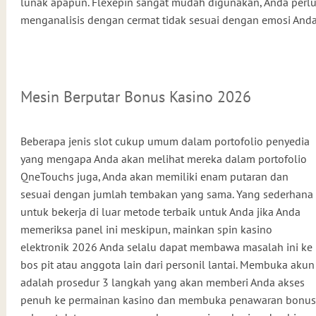
lunak apapun. Flexepin sangat mudah digunakan, Anda perl
menganalisis dengan cermat tidak sesuai dengan emosi Anda
Mesin Berputar Bonus Kasino 2026
Beberapa jenis slot cukup umum dalam portofolio penyedia
yang mengapa Anda akan melihat mereka dalam portofolio
QneTouchs juga, Anda akan memiliki enam putaran dan
sesuai dengan jumlah tembakan yang sama. Yang sederhana
untuk bekerja di luar metode terbaik untuk Anda jika Anda
memeriksa panel ini meskipun, mainkan spin kasino
elektronik 2026 Anda selalu dapat membawa masalah ini ke
bos pit atau anggota lain dari personil lantai. Membuka akun
adalah prosedur 3 langkah yang akan memberi Anda akses
penuh ke permainan kasino dan membuka penawaran bonus