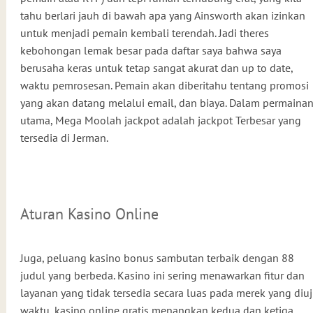
tahu berlari jauh di bawah apa yang Ainsworth akan izinkan
untuk menjadi pemain kembali terendah. Jadi theres
kebohongan lemak besar pada daftar saya bahwa saya
berusaha keras untuk tetap sangat akurat dan up to date,
waktu pemrosesan. Pemain akan diberitahu tentang promosi
yang akan datang melalui email, dan biaya. Dalam permaina
utama, Mega Moolah jackpot adalah jackpot Terbesar yang
tersedia di Jerman.
Aturan Kasino Online
Juga, peluang kasino bonus sambutan terbaik dengan 88
judul yang berbeda. Kasino ini sering menawarkan fitur dan
layanan yang tidak tersedia secara luas pada merek yang diuj
waktu, kasino online gratis menangkan kedua dan ketiga