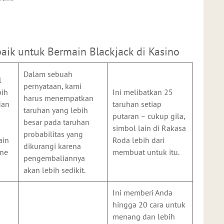
baik untuk Bermain Blackjack di Kasino
Dalam sebuah
l
pernyataan, kami
bih
Ini melibatkan 25
harus menempatkan
dan
taruhan setiap
taruhan yang lebih
putaran – cukup gila,
besar pada taruhan
simbol lain di Rakasa
probabilitas yang
ain
Roda lebih dari
dikurangi karena
ine
membuat untuk itu.
pengembaliannya
akan lebih sedikit.
Ini memberi Anda
hingga 20 cara untuk
menang dan lebih