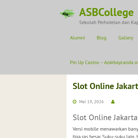
Skip
ASBCollege
to
content
Sekolah Perhotelan dan Kap
Alumni
Blog
Gallery
Pin Up Casino – Azərbaycanda o
Slot Online Jakar
Mei 19, 2026
Slot Online Jakarta
Versi mobile menawarkan banya
tiga ras besar. Suku-suku lain, 