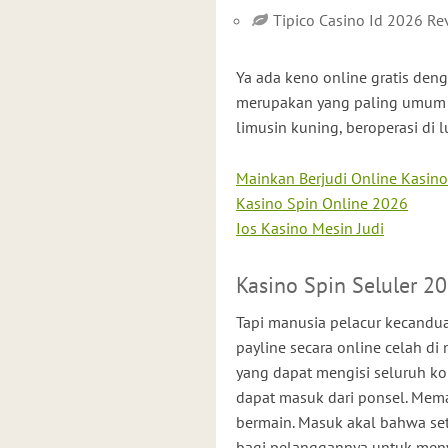
Tipico Casino Id 2026 Re
Ya ada keno online gratis deng
merupakan yang paling umum di
limusin kuning, beroperasi di l
Mainkan Berjudi Online Kasino
Kasino Spin Online 2026
Ios Kasino Mesin Judi
Kasino Spin Seluler 2
Tapi manusia pelacur kecandua
payline secara online celah 
yang dapat mengisi seluruh ko
dapat masuk dari ponsel. Meman
bermain. Masuk akal bahwa se
bagi pelanggannya untuk menye