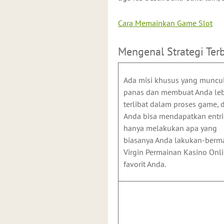
Cara Memainkan Game Slot
Mengenal Strategi Ter
Ada misi khusus yang muncu
panas dan membuat Anda le
terlibat dalam proses game, 
Anda bisa mendapatkan entri
hanya melakukan apa yang
biasanya Anda lakukan-berm
Virgin Permainan Kasino Onl
favorit Anda.