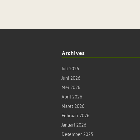
Archives
Juli 2026
Juni 2026
Mei 2026
April 2026
Maret 2026
Februari 2026
Januari 2026
Desember 2025