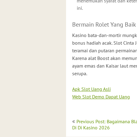
menemukan syarat dan keten
ini.
Bermain Rolet Yang Baik
Kasino bata-dan-mortir mungki
bonus hadiah acak. Slot Cinta 
teramai dan putaran permainan 
Karena alat Boost akan memu
ayam emas dan Kaisar laut me
serupa.
Apk Slot Uang Asli
Web Slot Demo Dapat Uang
Navigasi
Previous Post: Bagaimana Bl
pos
Di Di Kasino 2026