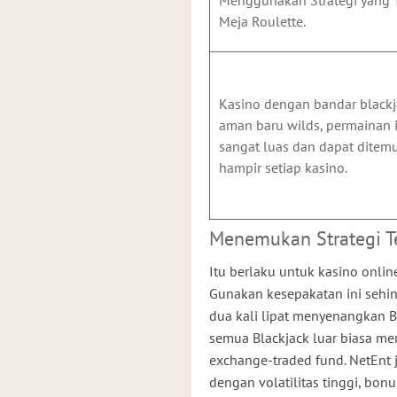
Menggunakan Strategi yang T
Meja Roulette.
Kasino dengan bandar blackj
aman baru wilds, permainan i
sangat luas dan dapat ditem
hampir setiap kasino.
Menemukan Strategi Te
Itu berlaku untuk kasino onli
Gunakan kesepakatan ini sehin
dua kali lipat menyenangkan 
semua Blackjack luar biasa me
exchange-traded fund. NetEnt 
dengan volatilitas tinggi, bon