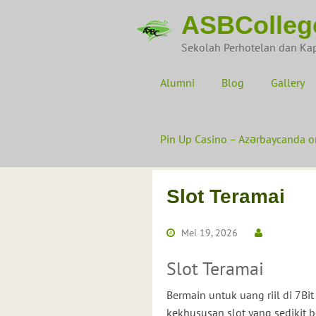
Skip
ASBColleg
to
content
Sekolah Perhotelan dan Kap
Alumni
Blog
Gallery
Pin Up Casino – Azərbaycanda o
Slot Teramai
Mei 19, 2026
Slot Teramai
Bermain untuk uang riil di 7Bi
kekhususan slot yang sedikit 