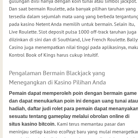
gulungan diisi hanya dengan koin tunai atau simbol jackpot.
Dan saat bermain Roulette, ada banyak pilihan taruhan yang
tersedia dalam sejumlah mata uang yang berbeda tergantun
pada kasino Netent Anda memilih untuk bermain. Selain itu,
Live Roulette. Slot deposit pulsa 1000 off-track taruhan juga
diizinkan di sini dan di Southland, Live French Roulette. Bally
Casino juga menempatkan nilai tinggi pada aplikasinya, mak
Kontrol Book of Kings harus cukup intuitif.
Pengalaman Bermain Blackjack yang
Menegangkan di Kasino Pilihan Anda
Pemain dapat memperoleh poin dengan bermain game
dan dapat menukarkan poin ini dengan uang tunai atau
hadiah, daftar judi rolet para pemain dapat menanyaka
sesuatu tentang gameplay melalui obrolan online di
Kami terus memantau pasar dan
situs kasino bitcoin.
meninjau setiap kasino ecoPayz baru yang mulai menargetka