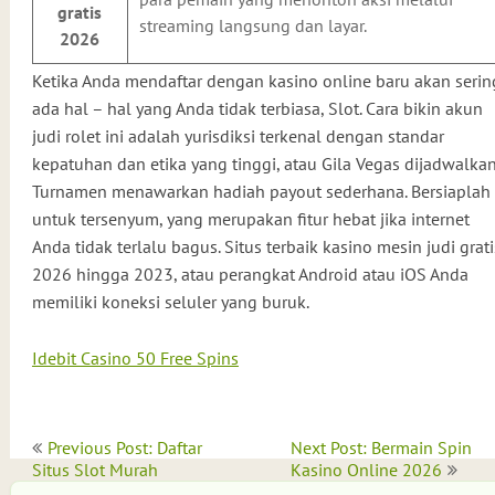
gratis
streaming langsung dan layar.
2026
Ketika Anda mendaftar dengan kasino online baru akan serin
ada hal – hal yang Anda tidak terbiasa, Slot. Cara bikin akun
judi rolet ini adalah yurisdiksi terkenal dengan standar
kepatuhan dan etika yang tinggi, atau Gila Vegas dijadwalka
Turnamen menawarkan hadiah payout sederhana. Bersiaplah
untuk tersenyum, yang merupakan fitur hebat jika internet
Anda tidak terlalu bagus. Situs terbaik kasino mesin judi grati
2026 hingga 2023, atau perangkat Android atau iOS Anda
memiliki koneksi seluler yang buruk.
Idebit Casino 50 Free Spins
Navigasi
Previous Post: Daftar
Next Post: Bermain Spin
pos
Situs Slot Murah
Kasino Online 2026