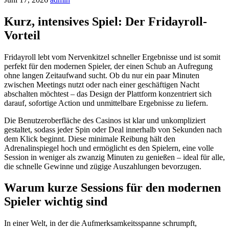
Kurz, intensives Spiel: Der Fridayroll-
Vorteil
Fridayroll lebt vom Nervenkitzel schneller Ergebnisse und ist somit
perfekt für den modernen Spieler, der einen Schub an Aufregung
ohne langen Zeitaufwand sucht. Ob du nur ein paar Minuten
zwischen Meetings nutzt oder nach einer geschäftigen Nacht
abschalten möchtest – das Design der Plattform konzentriert sich
darauf, sofortige Action und unmittelbare Ergebnisse zu liefern.
Die Benutzeroberfläche des Casinos ist klar und unkompliziert
gestaltet, sodass jeder Spin oder Deal innerhalb von Sekunden nach
dem Klick beginnt. Diese minimale Reibung hält den
Adrenalinspiegel hoch und ermöglicht es den Spielern, eine volle
Session in weniger als zwanzig Minuten zu genießen – ideal für alle,
die schnelle Gewinne und zügige Auszahlungen bevorzugen.
Warum kurze Sessions für den modernen
Spieler wichtig sind
In einer Welt, in der die Aufmerksamkeitsspanne schrumpft,