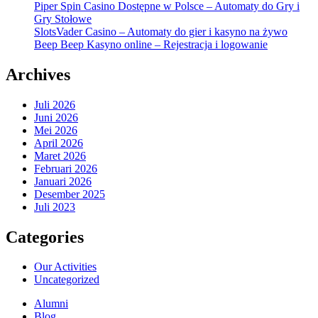
Piper Spin Casino Dostępne w Polsce – Automaty do Gry i
Gry Stołowe
SlotsVader Casino – Automaty do gier i kasyno na żywo
Beep Beep Kasyno online – Rejestracja i logowanie
Archives
Juli 2026
Juni 2026
Mei 2026
April 2026
Maret 2026
Februari 2026
Januari 2026
Desember 2025
Juli 2023
Categories
Our Activities
Uncategorized
Alumni
Blog