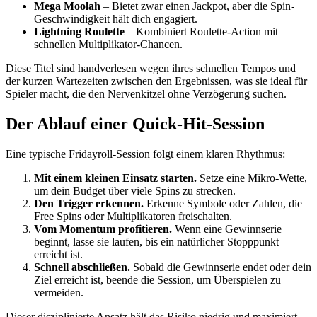
Mega Moolah
– Bietet zwar einen Jackpot, aber die Spin-
Geschwindigkeit hält dich engagiert.
Lightning Roulette
– Kombiniert Roulette-Action mit
schnellen Multiplikator-Chancen.
Diese Titel sind handverlesen wegen ihres schnellen Tempos und
der kurzen Wartezeiten zwischen den Ergebnissen, was sie ideal für
Spieler macht, die den Nervenkitzel ohne Verzögerung suchen.
Der Ablauf einer Quick‑Hit‑Session
Eine typische Fridayroll-Session folgt einem klaren Rhythmus:
Mit einem kleinen Einsatz starten.
Setze eine Mikro‑Wette,
um dein Budget über viele Spins zu strecken.
Den Trigger erkennen.
Erkenne Symbole oder Zahlen, die
Free Spins oder Multiplikatoren freischalten.
Vom Momentum profitieren.
Wenn eine Gewinnserie
beginnt, lasse sie laufen, bis ein natürlicher Stopppunkt
erreicht ist.
Schnell abschließen.
Sobald die Gewinnserie endet oder dein
Ziel erreicht ist, beende die Session, um Überspielen zu
vermeiden.
Dieser disziplinierte Ansatz hält das Risiko niedrig und maximiert