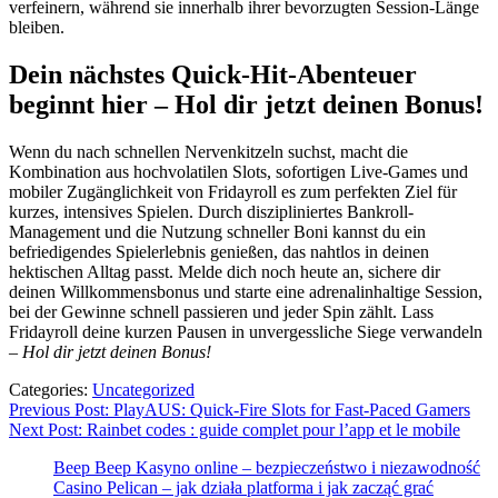
verfeinern, während sie innerhalb ihrer bevorzugten Session-Länge
bleiben.
Dein nächstes Quick‑Hit-Abenteuer
beginnt hier – Hol dir jetzt deinen Bonus!
Wenn du nach schnellen Nervenkitzeln suchst, macht die
Kombination aus hochvolatilen Slots, sofortigen Live-Games und
mobiler Zugänglichkeit von Fridayroll es zum perfekten Ziel für
kurzes, intensives Spielen. Durch diszipliniertes Bankroll-
Management und die Nutzung schneller Boni kannst du ein
befriedigendes Spielerlebnis genießen, das nahtlos in deinen
hektischen Alltag passt. Melde dich noch heute an, sichere dir
deinen Willkommensbonus und starte eine adrenalinhaltige Session,
bei der Gewinne schnell passieren und jeder Spin zählt. Lass
Fridayroll deine kurzen Pausen in unvergessliche Siege verwandeln
–
Hol dir jetzt deinen Bonus!
Categories:
Uncategorized
Navigasi
Previous Post: PlayAUS: Quick‑Fire Slots for Fast‑Paced Gamers
Next Post: Rainbet codes : guide complet pour l’app et le mobile
pos
Beep Beep Kasyno online – bezpieczeństwo i niezawodność
Casino Pelican – jak działa platforma i jak zacząć grać