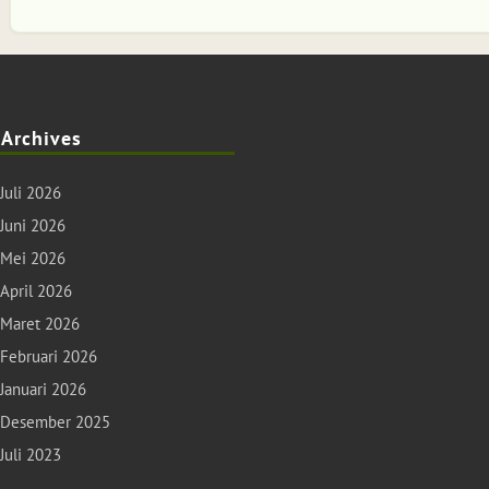
Archives
Juli 2026
Juni 2026
Mei 2026
April 2026
Maret 2026
Februari 2026
Januari 2026
Desember 2025
Juli 2023