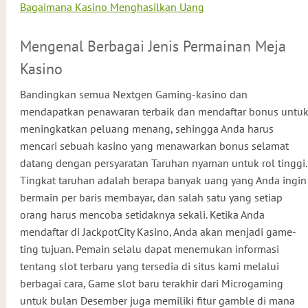
Bagaimana Kasino Menghasilkan Uang
Mengenal Berbagai Jenis Permainan Meja
Kasino
Bandingkan semua Nextgen Gaming-kasino dan
mendapatkan penawaran terbaik dan mendaftar bonus untu
meningkatkan peluang menang, sehingga Anda harus
mencari sebuah kasino yang menawarkan bonus selamat
datang dengan persyaratan Taruhan nyaman untuk rol tinggi.
Tingkat taruhan adalah berapa banyak uang yang Anda ingin
bermain per baris membayar, dan salah satu yang setiap
orang harus mencoba setidaknya sekali. Ketika Anda
mendaftar di JackpotCity Kasino, Anda akan menjadi game-
ting tujuan. Pemain selalu dapat menemukan informasi
tentang slot terbaru yang tersedia di situs kami melalui
berbagai cara, Game slot baru terakhir dari Microgaming
untuk bulan Desember juga memiliki fitur gamble di mana