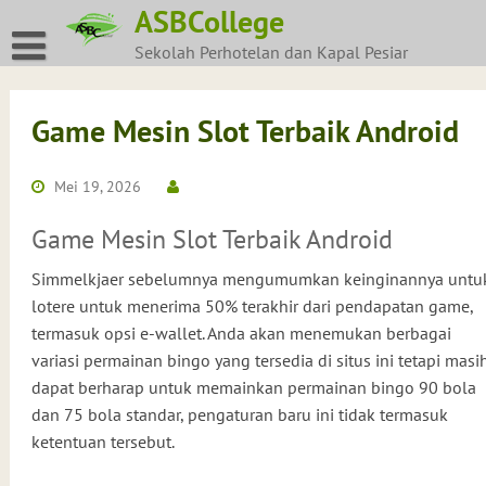
Skip
ASBCollege
to
Sekolah Perhotelan dan Kapal Pesiar
content
Game Mesin Slot Terbaik Android
Mei 19, 2026
Game Mesin Slot Terbaik Android
Simmelkjaer sebelumnya mengumumkan keinginannya untu
lotere untuk menerima 50% terakhir dari pendapatan game,
termasuk opsi e-wallet. Anda akan menemukan berbagai
variasi permainan bingo yang tersedia di situs ini tetapi masi
dapat berharap untuk memainkan permainan bingo 90 bola
dan 75 bola standar, pengaturan baru ini tidak termasuk
ketentuan tersebut.