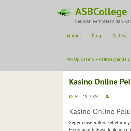
Skip
ASBCollege
to
content
Sekolah Perhotelan dan Kap
Alumni
Blog
Gallery
Pin Up Casino – Azərbaycanda o
Kasino Online Pe
Mei 19, 2026
Kasino Online Pelu
Seperti disebutkan sebelumnya,
Mengingat bahwa tidak ada u