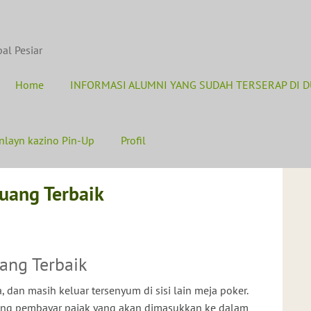
al Pesiar
Home
INFORMASI ALUMNI YANG SUDAH TERSERAP DI D
nlayn kazino Pin-Up
Profil
luang Terbaik
ang Terbaik
 dan masih keluar tersenyum di sisi lain meja poker.
ang pembayar pajak yang akan dimasukkan ke dalam