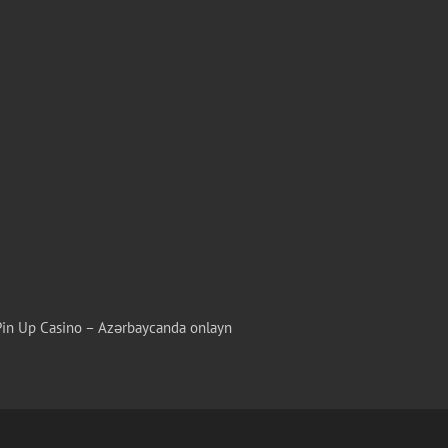
Pin Up Casino – Azərbaycanda onlayn