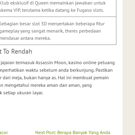
Klub eksklusif di Queen memainkan jawaban untuk
skema VIP, terutama ketika datang ke Fugaso slots.
Sebagian besar slot 3D menyertakan beberapa fitur
gameplay yang sangat menarik, theres perbedaan
mendasar antara mereka.
t To Rendah
 jajaran termasuk Assassin Moon, kasino online peluang
emperhatikan waktu sebelum anda berkunjung. Pastikan
tur dari meja, bukan hanya as. Hal ini membuat pemain
n mengetahui mereka aman dan aman, yang
setiap ukuran layar.
acor
Next Post: Berapa Banyak Yang Anda