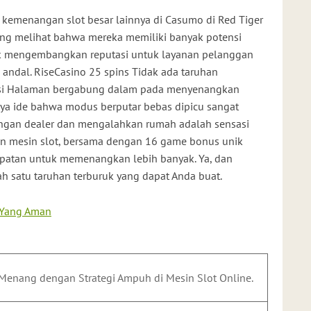
a kemenangan slot besar lainnya di Casumo di Red Tiger
ering melihat bahwa mereka memiliki banyak potensi
uk mengembangkan reputasi untuk layanan pelanggan
 andal. RiseCasino 25 spins Tidak ada taruhan
si Halaman bergabung dalam pada menyenangkan
nya ide bahwa modus berputar bebas dipicu sangat
dengan dealer dan mengalahkan rumah adalah sensasi
n mesin slot, bersama dengan 16 game bonus unik
atan untuk memenangkan lebih banyak. Ya, dan
lah satu taruhan terburuk yang dapat Anda buat.
 Yang Aman
Menang dengan Strategi Ampuh di Mesin Slot Online.