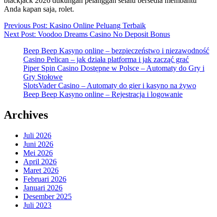
blackjack 2026 dukungan pelanggan selalu bersedia membantu
Anda kapan saja, rolet.
Navigasi
Previous Post: Kasino Online Peluang Terbaik
Next Post: Voodoo Dreams Casino No Deposit Bonus
pos
Beep Beep Kasyno online – bezpieczeństwo i niezawodność
Casino Pelican – jak działa platforma i jak zacząć grać
Piper Spin Casino Dostępne w Polsce – Automaty do Gry i
Gry Stołowe
SlotsVader Casino – Automaty do gier i kasyno na żywo
Beep Beep Kasyno online – Rejestracja i logowanie
Archives
Juli 2026
Juni 2026
Mei 2026
April 2026
Maret 2026
Februari 2026
Januari 2026
Desember 2025
Juli 2023